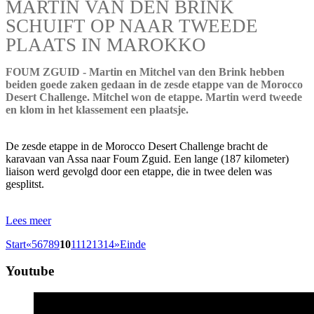
MARTIN VAN DEN BRINK
SCHUIFT OP NAAR TWEEDE
PLAATS IN MAROKKO
FOUM ZGUID - Martin en Mitchel van den Brink hebben
beiden goede zaken gedaan in de zesde etappe van de Morocco
Desert Challenge. Mitchel won de etappe. Martin werd tweede
en klom in het klassement een plaatsje.
De zesde etappe in de Morocco Desert Challenge bracht de
karavaan van Assa naar Foum Zguid. Een lange (187 kilometer)
liaison werd gevolgd door een etappe, die in twee delen was
gesplitst.
Lees meer
Start
«
5
6
7
8
9
10
11
12
13
14
»
Einde
Youtube