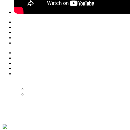
© Eurol Rallysport
Alle rechten
voorbehouden