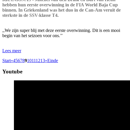
hebben hun eerste overwinning in de FIA World Baja Cup
binnen. In Griekenland was het duo in de Can-Am veruit de
sterkste in de SSV-klasse T4.
,,We zijn super blij met deze eerste overwinning. Dit is een mooi
begin van het seizoen voor ons.’’
Lees meer
Start
«
4
5
6
7
8
9
10
11
12
13
»
Einde
Youtube