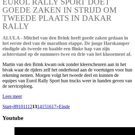
EUROL RALLY SPORT DOET
GOEDE ZAKEN IN STRIJD OM
TWEEDE PLAATS IN DAKAR
RALLY
ALULA - Mitchel van den Brink heeft goede zaken gedaan in
het eerste deel van de marathon etappe. De jonge Harskamper
eindigde als tweede en haalde een flinke hap van zijn
achterstand op de nummers twee en drie van het klassement af.
Martin van den Brink kwam ook zonder kleerscheuren aan in het
bivak waar de rijders zelf het onderhoud aan de voertuigen voor hun
rekening nemen. Morgen volgt het tweede deel en kunnen de
equipes van Eurol Rally Sport hun trucks weer in handen geven van
de serviceploeg.
Lees meer
Start
«
8
9
10
11
12
13
14
15
16
17
»
Einde
Youtube