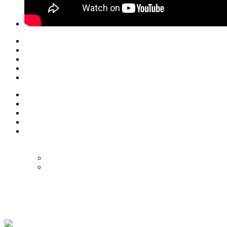
© Eurol Rallysport
Alle rechten
voorbehouden