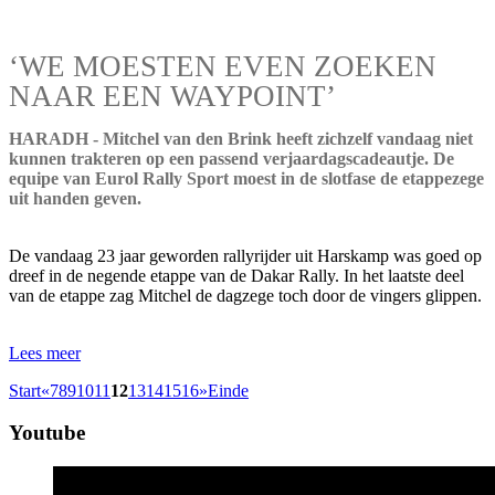
‘WE MOESTEN EVEN ZOEKEN
NAAR EEN WAYPOINT’
HARADH - Mitchel van den Brink heeft zichzelf vandaag niet
kunnen trakteren op een passend verjaardagscadeautje. De
equipe van Eurol Rally Sport moest in de slotfase de etappezege
uit handen geven.
De vandaag 23 jaar geworden rallyrijder uit Harskamp was goed op
dreef in de negende etappe van de Dakar Rally. In het laatste deel
van de etappe zag Mitchel de dagzege toch door de vingers glippen.
Lees meer
Start
«
7
8
9
10
11
12
13
14
15
16
»
Einde
Youtube