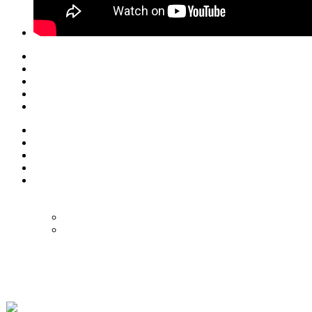
© Eurol Rallysport
Alle rechten
voorbehouden