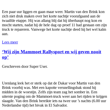
Een paar uur liggen en gaan maar weer. Martin van den Brink kon
zich niet druk maken over het korte nachtje voorafgaand aan de
twaalfde etappe. Hij was allang blij dat hij überhaupt nog kon en
mocht starten, nadat hij de hele dag op proef 11 had gestaan om zijn
truck te repareren. Vanwege het korte nachtje deed hij het wel kalm
aan.
Lees meer
‘Wij zijn Mammoet Rallysport en wij geven nooit
op’
Geschreven door Super User.
Urenlang leek het er sterk op dat de Dakar voor Martin van den
Brink voorbij was. Met een kapotte versnellingsbak stond hij
midden in de woestijn. Zelfs zijn team zag het somber in. Een
uiterste poging om de Mammoet-truck weer aan het rijden te krijgen
slaagde. Van den Brink bereikte iets na twee uur ’s nachts (6.00 uur
Nederlandse tijd) het bivak in El Salvador.