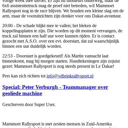
vorige week mee uitviel. Er zijn nu monteurs onderweg, maar de
6x6 assistentietruck mag de proef niet betreden, wil Mammoet
Rallysport nog in de race blijven. We houden een kleine slag om de
arm, maar de vooruitzichten zijn donker voor ons Dakar-avontuur.
20:00 - De schade blijkt mee te vallen; het bleken de
koppelingsplaten te zijn. Die worden op dit moment vervangen, de
truck zal binnen een half uur weer kunnen rijden. Er is contact
gezocht met A.S.O. over een evt. doorstart, dat zal waarschijnlijk
binnen een uur duidelijk worden.
22:53 - Doorstart is goedgekeurd! Als Martin vannacht laat
binnenkomt, mag hij morgen starten. Handtekeningen zijn zojuist
gezet: Mammoet Rallysport is nog steeds present in Le Dakar!
Pers kan zich richten tot
info@vdbrinkrallysport.nl
Special: Peter Verburgh - Teammanager over
geoliede machine
Geschreven door Super User.
Mammoet Rallysport is met zestien mensen in Zuid-Amerika