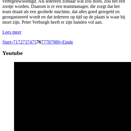
vertegenwoordigd. Als iedereen zomaar wat zou doen, zou het een
zootje worden. Daarom is er een teammanager, die zorgt dat het
team draait als een geoliede machine, dat alles goed geregeld en
georganiseerd wordt en dat iedereen op tijd op de plaats is waar hij
moet zijn. Peter Verburgh heeft er zijn handen vol aan.
Lees meer
Start
«
71
72
73
74
75
76
77
78
79
80
»
Einde
Youtube