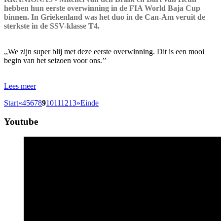
hebben hun eerste overwinning in de FIA World Baja Cup
binnen. In Griekenland was het duo in de Can-Am veruit de
sterkste in de SSV-klasse T4.
,,We zijn super blij met deze eerste overwinning. Dit is een mooi
begin van het seizoen voor ons.’’
Lees meer
Start
«
4
5
6
7
8
9
10
11
12
13
»
Einde
Youtube