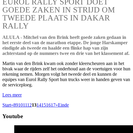
EUROL RALLY SPORT DOET
GOEDE ZAKEN IN STRIJD OM
TWEEDE PLAATS IN DAKAR
RALLY
ALULA - Mitchel van den Brink heeft goede zaken gedaan in
het eerste deel van de marathon etappe. De jonge Harskamper
eindigde als tweede en haalde een flinke hap van zijn
achterstand op de nummers twee en drie van het klassement af.
Martin van den Brink kwam ook zonder kleerscheuren aan in het
bivak waar de rijders zelf het onderhoud aan de voertuigen voor hun
rekening nemen. Morgen volgt het tweede deel en kunnen de
equipes van Eurol Rally Sport hun trucks weer in handen geven van
de serviceploeg.
Lees meer
Start
«
8
9
10
11
12
13
14
15
16
17
»
Einde
Youtube