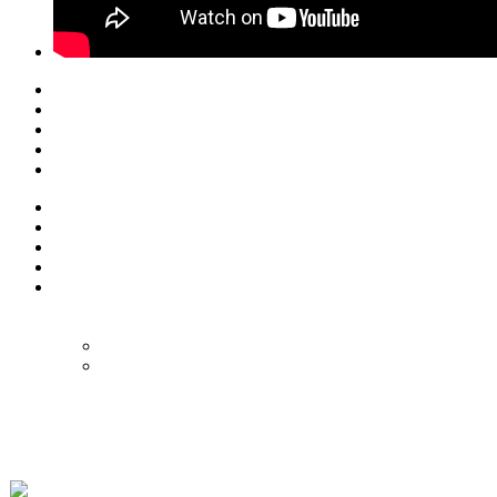
© Eurol Rallysport
Alle rechten
voorbehouden