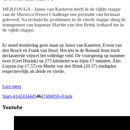
MERZOUGA - Janus van Kasteren heeft in de vijfde etappe
van de Morocco Desert Challenge een prestatie van formaat
geleverd. Na technische problemen in de vierde etappe sloeg de
teamgenoot van kopman Martin van den Brink keihard toe in
de vijfde etappe.
Er stond donderdag geen maat op Janus van Kasteren, Erwin van
den Bosch en Frank van Hoof. Het trio in de Renault front truck
declasseerde vrijwel het volledige veld. De voorsprong op nummer
twee (Gert Huzink) na 275 kilometer was bijna 17 minuten. Ales
Loprais (op 17.57) en Martin van den Brink (20.37) eindigden
respectievelijk als derde en vierde.
Lees meer
Start
«
41
42
43
44
45
46
47
48
49
50
»
Einde
Youtube