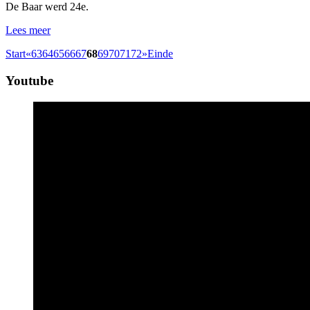
De Baar werd 24e.
Lees meer
Start
«
63
64
65
66
67
68
69
70
71
72
»
Einde
Youtube