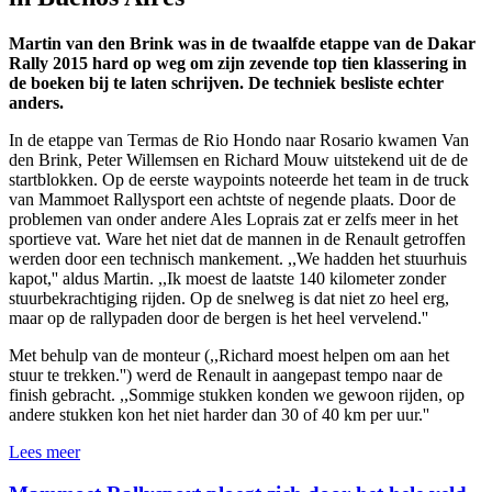
Martin van den Brink was in de twaalfde etappe van de Dakar
Rally 2015 hard op weg om zijn zevende top tien klassering in
de boeken bij te laten schrijven. De techniek besliste echter
anders.
In de etappe van Termas de Rio Hondo naar Rosario kwamen Van
den Brink, Peter Willemsen en Richard Mouw uitstekend uit de de
startblokken. Op de eerste waypoints noteerde het team in de truck
van Mammoet Rallysport een achtste of negende plaats. Door de
problemen van onder andere Ales Loprais zat er zelfs meer in het
sportieve vat. Ware het niet dat de mannen in de Renault getroffen
werden door een technisch mankement. ,,We hadden het stuurhuis
kapot,'' aldus Martin. ,,Ik moest de laatste 140 kilometer zonder
stuurbekrachtiging rijden. Op de snelweg is dat niet zo heel erg,
maar op de rallypaden door de bergen is het heel vervelend.''
Met behulp van de monteur (,,Richard moest helpen om aan het
stuur te trekken.'') werd de Renault in aangepast tempo naar de
finish gebracht. ,,Sommige stukken konden we gewoon rijden, op
andere stukken kon het niet harder dan 30 of 40 km per uur.''
Lees meer