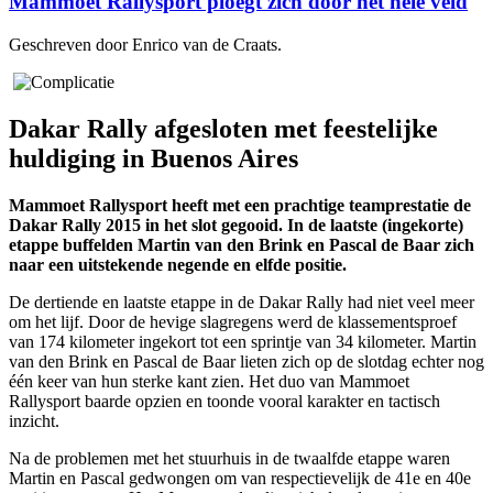
Mammoet Rallysport ploegt zich door het hele veld
Geschreven door Enrico van de Craats.
Dakar Rally afgesloten met feestelijke
huldiging in Buenos Aires
Mammoet Rallysport heeft met een prachtige teamprestatie de
Dakar Rally 2015 in het slot gegooid. In de laatste (ingekorte)
etappe buffelden Martin van den Brink en Pascal de Baar zich
naar een uitstekende negende en elfde positie.
De dertiende en laatste etappe in de Dakar Rally had niet veel meer
om het lijf. Door de hevige slagregens werd de klassementsproef
van 174 kilometer ingekort tot een sprintje van 34 kilometer. Martin
van den Brink en Pascal de Baar lieten zich op de slotdag echter nog
één keer van hun sterke kant zien. Het duo van Mammoet
Rallysport baarde opzien en toonde vooral karakter en tactisch
inzicht.
Na de problemen met het stuurhuis in de twaalfde etappe waren
Martin en Pascal gedwongen om van respectievelijk de 41e en 40e