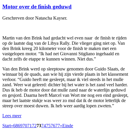
Motor over de finish geduwd
Geschreven door Natascha Kayser.
Martin van den Brink had gedacht wel even naar de finish te rijden
op de laatste dag van de Libya Rally. Die vlieger ging niet op. Van
den Brink kreeg 20 kilometer voor de finish te maken met een
vastgelopen motor. “Ik had net Giovanni Stigliano ingehaald en
dacht zelfs de etappe te kunnen winnen. Niet dus.”
Van den Brink werd op sleeptouw genomen door Guido Slaats, de
winnaar bij de quads, aan wie hij zijn vierde plaats in het klassement
verloor. “Guido heeft me gesleept, maar ik viel steeds in het mulle
zand. Weer wat geleerd: dichter bij het water is het zand veel harder.
Dus ik heb de motor door dat mulle zand naar de waterlijn geduwd
en gesjord. Daarna heeft Marcel van Wort me nog een eind gesleept,
maar het laatste stukje was weer zo mul dat ik de motor letterlijk de
streep over moest duwen. Ik heb weer aardig lopen zweten.”
Lees meer
Start
«
68
69
70
71
72
73
74
75
76
77
»
Einde