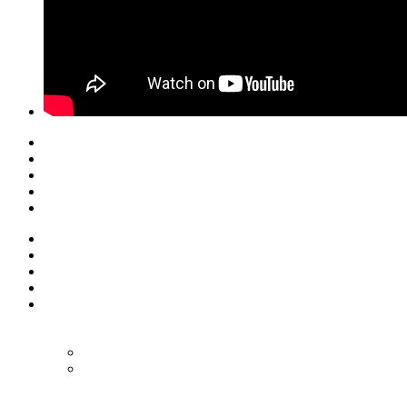
© Eurol Rallysport