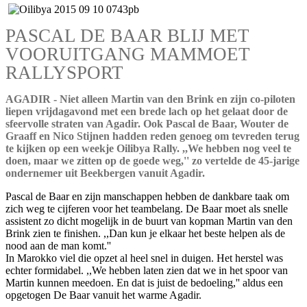
PASCAL DE BAAR BLIJ MET
VOORUITGANG MAMMOET
RALLYSPORT
AGADIR - Niet alleen Martin van den Brink en zijn co-piloten
liepen vrijdagavond met een brede lach op het gelaat door de
sfeervolle straten van Agadir. Ook Pascal de Baar, Wouter de
Graaff en Nico Stijnen hadden reden genoeg om tevreden terug
te kijken op een weekje Oilibya Rally. ,,We hebben nog veel te
doen, maar we zitten op de goede weg,'' zo vertelde de 45-jarige
ondernemer uit Beekbergen vanuit Agadir.
Pascal de Baar en zijn manschappen hebben de dankbare taak om
zich weg te cijferen voor het teambelang. De Baar moet als snelle
assistent zo dicht mogelijk in de buurt van kopman Martin van den
Brink zien te finishen. ,,Dan kun je elkaar het beste helpen als de
nood aan de man komt.''
In Marokko viel die opzet al heel snel in duigen. Het herstel was
echter formidabel. ,,We hebben laten zien dat we in het spoor van
Martin kunnen meedoen. En dat is juist de bedoeling,'' aldus een
opgetogen De Baar vanuit het warme Agadir.