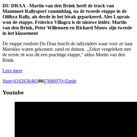
DU DRAA - Martin van den Brink heeft de truck van
Mammoet Rallysport vanmiddag, na de tweede etappe in de
Oilibya Rally, als derde in het bivak geparkeerd. Ales Loprais
won de etappe. Federico Villagra is de nieuwe leider.
Martin
van den Brink, Peter Willemsen en Richard Mouw zijn tweede
in het klassement
De etappe rondom Du Draa bracht de rallyrijders waar voor ze naar
Marokko waren gekomen: zand en duinen. ,,Zeker vergeleken met
de eerste rit was dit een prachtige etappe,'' aldus Martin van den
Brink.
Lees meer
Start
«
61
62
63
64
65
66
67
68
69
70
»
Einde
Youtube