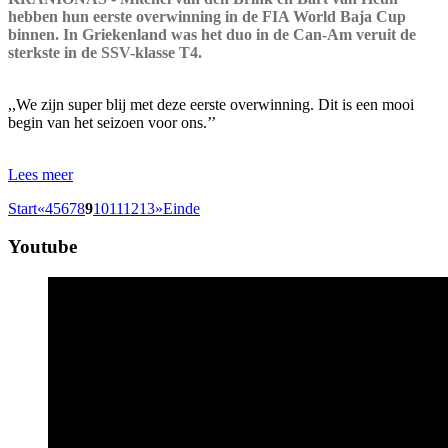
hebben hun eerste overwinning in de FIA World Baja Cup
binnen. In Griekenland was het duo in de Can-Am veruit de
sterkste in de SSV-klasse T4.
,,We zijn super blij met deze eerste overwinning. Dit is een mooi
begin van het seizoen voor ons.’’
Lees meer
Start
«
4
5
6
7
8
9
10
11
12
13
»
Einde
Youtube