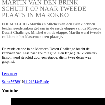
MARTIN VAN DEN BRINK
SCHUIFT OP NAAR TWEEDE
PLAATS IN MAROKKO
FOUM ZGUID - Martin en Mitchel van den Brink hebben
beiden goede zaken gedaan in de zesde etappe van de Morocco
Desert Challenge. Mitchel won de etappe. Martin werd tweede
en klom in het klassement een plaatsje.
De zesde etappe in de Morocco Desert Challenge bracht de
karavaan van Assa naar Foum Zguid. Een lange (187 kilometer)
liaison werd gevolgd door een etappe, die in twee delen was
gesplitst.
Lees meer
Start
«
5
6
7
8
9
10
11
12
13
14
»
Einde
Youtube