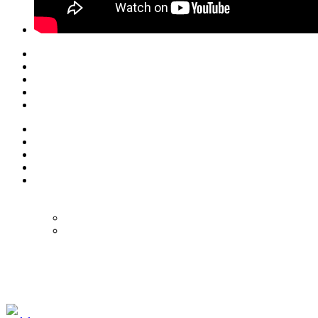
© Eurol Rallysport
Alle rechten
voorbehouden