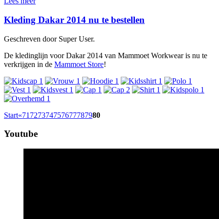
Lees meer
Kleding Dakar 2014 nu te bestellen
Geschreven door Super User.
De kledinglijn voor Dakar 2014 van Mammoet Workwear is nu te
verkrijgen in de
Mammoet Store
!
Start
«
71
72
73
74
75
76
77
78
79
80
Youtube