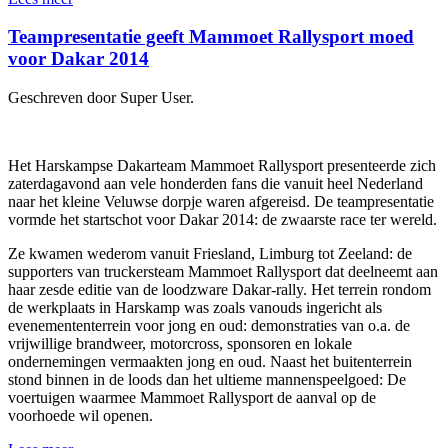
Teampresentatie geeft Mammoet Rallysport moed
voor Dakar 2014
Geschreven door Super User.
Het Harskampse Dakarteam Mammoet Rallysport presenteerde zich
zaterdagavond aan vele honderden fans die vanuit heel Nederland
naar het kleine Veluwse dorpje waren afgereisd. De teampresentatie
vormde het startschot voor Dakar 2014: de zwaarste race ter wereld.
Ze kwamen wederom vanuit Friesland, Limburg tot Zeeland: de
supporters van truckersteam Mammoet Rallysport dat deelneemt aan
haar zesde editie van de loodzware Dakar-rally. Het terrein rondom
de werkplaats in Harskamp was zoals vanouds ingericht als
evenemententerrein voor jong en oud: demonstraties van o.a. de
vrijwillige brandweer, motorcross, sponsoren en lokale
ondernemingen vermaakten jong en oud. Naast het buitenterrein
stond binnen in de loods dan het ultieme mannenspeelgoed: De
voertuigen waarmee Mammoet Rallysport de aanval op de
voorhoede wil openen.