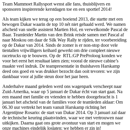
Team Mammoet Rallysport wenst alle fans, thuisblijvers en
sponsoren inspirerende kerstdagen toe en een sportief 2014!
Als team kijken we terug op een boeiend 2013, die startte met een
bewogen Dakar waarin de top 10 nét niet gehaald werd. We namen
afscheid van snelle assistent Martien Hol, en verwelkomde Pascal de
Baar. Teamleider Martin van den Brink reisde samen met Pascal af
naar Moskou om daar de Silk Way Rally te rijden, ter voorbereiding
op de Dakar van 2014. Sinds de zomer is er non-stop door vele
tientallen vrijwilligers keihard gewerkt om drie compleet nieuwe
racetrucks op te bouwen. Op de RTL:GP PreProloog konden we
voor het eerst het resultaat laten zien; vooral de nieuwe cabine’s
maakte veel indruk. De teampresentatie in thuishaven Harskamp
deed ons goed en was drukker bezocht dan ooit tevoren: we zijn
dankbaar voor al jullie steun door het jaar heen.
Anderhalve maand geleden werd ons wagenpark verscheept naar
Zuid-Amerika, waar op 5 januari de Dakar écht van start gaat. Na
een maand met familie en vrienden te hebben doorgebracht is 1
januari het afscheid van de families voor de teamleden aldaar: Om
06.30 uur vertrekt het team vanuit Harskamp richting het
Argentijnse Rosario: de start van Dakar 2014. Op 3 januari zal daar
de technische keuring plaatsvinden, waar we met vertrouwen naar
uitkijken. Daarna gaat ons grote avontuur van start en mogen we
onze machines eindelijk loslaten: we hebben er zin in!