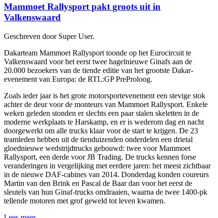
Mammoet Rallysport pakt groots uit in
Valkenswaard
Geschreven door Super User.
Dakarteam Mammoet Rallysport toonde op het Eurocircuit te
Valkenswaard voor het eerst twee hagelnieuwe Ginafs aan de
20.000 bezoekers van de tiende editie van het grootste Dakar-
evenement van Europa: de RTL:GP PreProloog.
Zoals ieder jaar is het grote motorsportevenement een stevige stok
achter de deur voor de monteurs van Mammoet Rallysport. Enkele
weken geleden stonden er slechts een paar stalen skeletten in de
moderne werkplaats te Harskamp, en er is wederom dag en nacht
doorgewerkt om alle trucks klaar voor de start te krijgen. De 23
teamleden hebben uit de tienduizenden onderdelen een drietal
gloednieuwe wedstrijdtrucks gebouwd: twee voor Mammoet
Rallysport, een derde voor JB Trading. De trucks kennen forse
veranderingen in vergelijking met eerdere jaren: het meest zichtbaar
in de nieuwe DAF-cabines van 2014. Donderdag konden coureurs
Martin van den Brink en Pascal de Baar dan voor het eerst de
sleutels van hun Ginaf-trucks omdraaien, waarna de twee 1400-pk
tellende motoren met grof geweld tot leven kwamen.
Lees meer