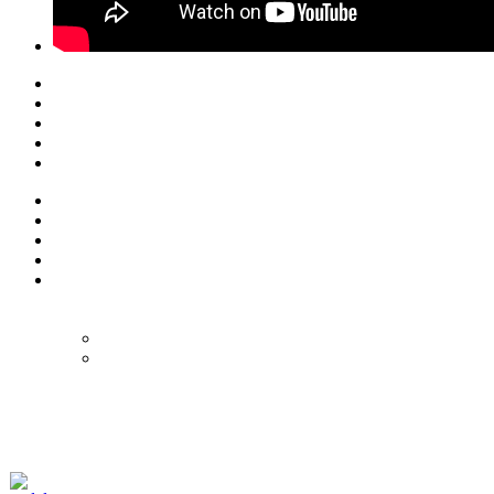
© Eurol Rallysport
Alle rechten
voorbehouden