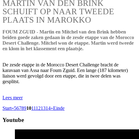
MARTIN VAN DEN BRINK
SCHUIFT OP NAAR TWEEDE
PLAATS IN MAROKKO
FOUM ZGUID - Martin en Mitchel van den Brink hebben
beiden goede zaken gedaan in de zesde etappe van de Morocco
Desert Challenge. Mitchel won de etappe. Martin werd tweede
en klom in het klassement een plaatsje.
De zesde etappe in de Morocco Desert Challenge bracht de
karavaan van Assa naar Foum Zguid. Een lange (187 kilometer)
liaison werd gevolgd door een etappe, die in twee delen was
gesplitst.
Lees meer
Start
«
5
6
7
8
9
10
11
12
13
14
»
Einde
Youtube