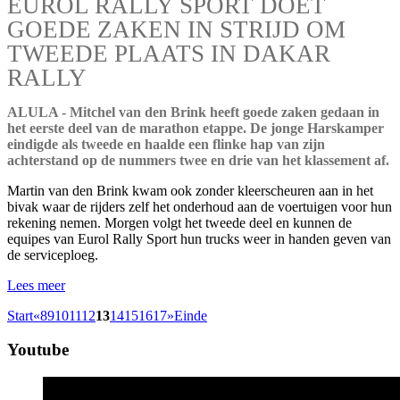
EUROL RALLY SPORT DOET
GOEDE ZAKEN IN STRIJD OM
TWEEDE PLAATS IN DAKAR
RALLY
ALULA - Mitchel van den Brink heeft goede zaken gedaan in
het eerste deel van de marathon etappe. De jonge Harskamper
eindigde als tweede en haalde een flinke hap van zijn
achterstand op de nummers twee en drie van het klassement af.
Martin van den Brink kwam ook zonder kleerscheuren aan in het
bivak waar de rijders zelf het onderhoud aan de voertuigen voor hun
rekening nemen. Morgen volgt het tweede deel en kunnen de
equipes van Eurol Rally Sport hun trucks weer in handen geven van
de serviceploeg.
Lees meer
Start
«
8
9
10
11
12
13
14
15
16
17
»
Einde
Youtube