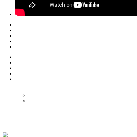
© Eurol Rallysport
Alle rechten
voorbehouden