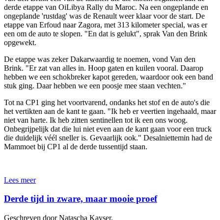
derde etappe van OiLibya Rally du Maroc. Na een ongeplande en
ongeplande 'rustdag' was de Renault weer klaar voor de start. De
etappe van Erfoud naar Zagora, met 313 kilometer special, was er
een om de auto te slopen. "En dat is gelukt", sprak Van den Brink
opgewekt.
De etappe was zeker Dakarwaardig te noemen, vond Van den
Brink. "Er zat van alles in. Hoop gaten en kuilen vooral. Daarop
hebben we een schokbreker kapot gereden, waardoor ook een band
stuk ging. Daar hebben we een poosje mee staan vechten."
Tot na CP1 ging het voortvarend, ondanks het stof en de auto's die
het vertikten aan de kant te gaan. "Ik heb er veertien ingehaald, maar
niet van harte. Ik heb zitten sentinellen tot ik een ons woog.
Onbegrijpelijk dat die lui niet even aan de kant gaan voor een truck
die duidelijk véél sneller is. Gevaarlijk ook." Desalniettemin had de
Mammoet bij CP1 al de derde tussentijd staan.
Lees meer
Derde tijd in zware, maar mooie proef
Geschreven door Natascha Kayser.