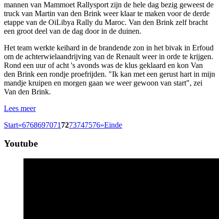
mannen van Mammoet Rallysport zijn de hele dag bezig geweest de
truck van Martin van den Brink weer klaar te maken voor de derde
etappe van de OiLibya Rally du Maroc. Van den Brink zelf bracht
een groot deel van de dag door in de duinen.
Het team werkte keihard in de brandende zon in het bivak in Erfoud
om de achterwielaandrijving van de Renault weer in orde te krijgen.
Rond een uur of acht 's avonds was de klus geklaard en kon Van
den Brink een rondje proefrijden. "Ik kan met een gerust hart in mijn
mandje kruipen en morgen gaan we weer gewoon van start", zei
Van den Brink.
Lees meer
Start
«
67
68
69
70
71
72
73
74
75
76
»
Einde
Youtube