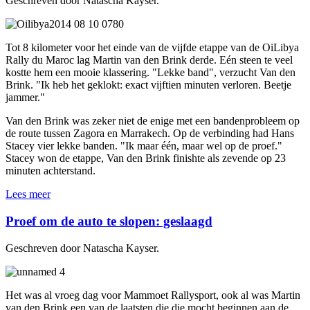
Geschreven door Natascha Kayser.
Tot 8 kilometer voor het einde van de vijfde etappe van de OiLibya
Rally du Maroc lag Martin van den Brink derde. Eén steen te veel
kostte hem een mooie klassering. "Lekke band", verzucht Van den
Brink. "Ik heb het geklokt: exact vijftien minuten verloren. Beetje
jammer."
Van den Brink was zeker niet de enige met een bandenprobleem op
de route tussen Zagora en Marrakech. Op de verbinding had Hans
Stacey vier lekke banden. "Ik maar één, maar wel op de proef."
Stacey won de etappe, Van den Brink finishte als zevende op 23
minuten achterstand.
Lees meer
Proef om de auto te slopen: geslaagd
Geschreven door Natascha Kayser.
Het was al vroeg dag voor Mammoet Rallysport, ook al was Martin
van den Brink een van de laatsten die die mocht beginnen aan de