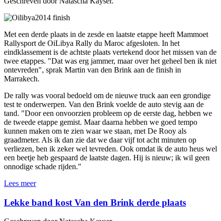
Geschreven door Natascha Kayser.
Met een derde plaats in de zesde en laatste etappe heeft Mammoet
Rallysport de OiLibya Rally du Maroc afgesloten. In het
eindklassement is de achtste plaats vertekend door het missen van de
twee etappes. "Dat was erg jammer, maar over het geheel ben ik niet
ontevreden", sprak Martin van den Brink aan de finish in
Marrakech.
De rally was vooral bedoeld om de nieuwe truck aan een grondige
test te onderwerpen. Van den Brink voelde de auto stevig aan de
tand. "Door een onvoorzien probleem op de eerste dag, hebben we
de tweede etappe gemist. Maar daarna hebben we goed tempo
kunnen maken om te zien waar we staan, met De Rooy als
graadmeter. Als ik dan zie dat we daar vijf tot acht minuten op
verliezen, ben ik zeker wel tevreden. Ook omdat ik de auto heus wel
een beetje heb gespaard de laatste dagen. Hij is nieuw; ik wil geen
onnodige schade rijden."
Lees meer
Lekke band kost Van den Brink derde plaats