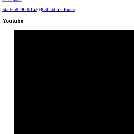
Start
«
58
59
60
61
62
63
64
65
66
67
»
Einde
Youtube