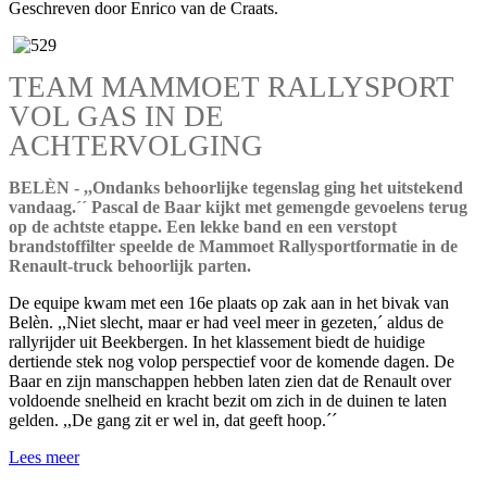
Geschreven door Enrico van de Craats.
TEAM MAMMOET RALLYSPORT
VOL GAS IN DE
ACHTERVOLGING
BELÈN - ,,Ondanks behoorlijke tegenslag ging het uitstekend
vandaag.´´ Pascal de Baar kijkt met gemengde gevoelens terug
op de achtste etappe. Een lekke band en een verstopt
brandstoffilter speelde de Mammoet Rallysportformatie in de
Renault-truck behoorlijk parten.
De equipe kwam met een 16e plaats op zak aan in het bivak van
Belèn. ,,Niet slecht, maar er had veel meer in gezeten,´ aldus de
rallyrijder uit Beekbergen. In het klassement biedt de huidige
dertiende stek nog volop perspectief voor de komende dagen. De
Baar en zijn manschappen hebben laten zien dat de Renault over
voldoende snelheid en kracht bezit om zich in de duinen te laten
gelden. ,,De gang zit er wel in, dat geeft hoop.´´
Lees meer