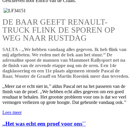
Geschreven door Enrico van de Craats.
DE BAAR GEEFT RENAULT-
TRUCK FLINK DE SPOREN OP
WEG NAAR RUSTDAG
SALTA - ,,We hebben vandaag alles gegeven. Ik heb flink van
mij afgebeten. We reden met de bek aan het stuur.’’ De
adrenaline spoot de mannen van Mammoet Rallysport net na
de finish van de zevende etappe nog om de oren. Een 14e
dagklassering en een 11e plaats algemeen stemde Pascal de
Baar, Wouter de Graaff en Martin Roesink meer dan tevreden.
,,Meer zat er echt niet in,’’ aldus Pascal net na het passeren van de
finish van de proef. ,,We hebben echt alles gegeven om een goed
resultaat te behalen. Het grootste probleem voor ons is dat we veel
vermogen verliezen op grote hoogte. Dat gebeurde vandaag ook.’’
Lees meer
,,Het was echt een proef voor ons´´