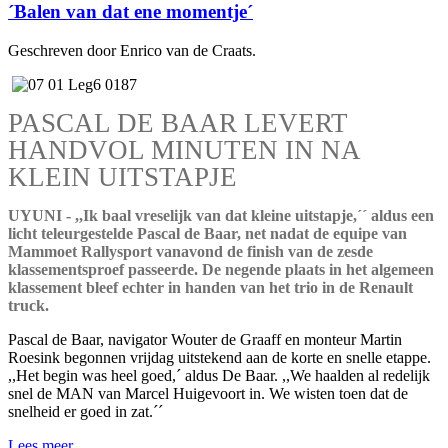
´Balen van dat ene momentje´
Geschreven door Enrico van de Craats.
PASCAL DE BAAR LEVERT
HANDVOL MINUTEN IN NA
KLEIN UITSTAPJE
UYUNI - ,,Ik baal vreselijk van dat kleine uitstapje,´´ aldus een
licht teleurgestelde Pascal de Baar, net nadat de equipe van
Mammoet Rallysport vanavond de finish van de zesde
klassementsproef passeerde. De negende plaats in het algemeen
klassement bleef echter in handen van het trio in de Renault
truck.
Pascal de Baar, navigator Wouter de Graaff en monteur Martin
Roesink begonnen vrijdag uitstekend aan de korte en snelle etappe.
,,Het begin was heel goed,´ aldus De Baar. ,,We haalden al redelijk
snel de MAN van Marcel Huigevoort in. We wisten toen dat de
snelheid er goed in zat.´´
Lees meer