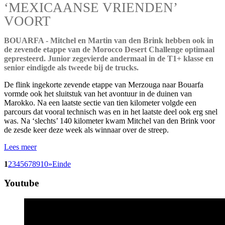
‘MEXICAANSE VRIENDEN’
VOORT
BOUARFA - Mitchel en Martin van den Brink hebben ook in
de zevende etappe van de Morocco Desert Challenge optimaal
gepresteerd. Junior zegevierde andermaal in de T1+ klasse en
senior eindigde als tweede bij de trucks.
De flink ingekorte zevende etappe van Merzouga naar Bouarfa
vormde ook het sluitstuk van het avontuur in de duinen van
Marokko. Na een laatste sectie van tien kilometer volgde een
parcours dat vooral technisch was en in het laatste deel ook erg snel
was. Na ‘slechts’ 140 kilometer kwam Mitchel van den Brink voor
de zesde keer deze week als winnaar over de streep.
Lees meer
1
2
3
4
5
6
7
8
9
10
»
Einde
Youtube