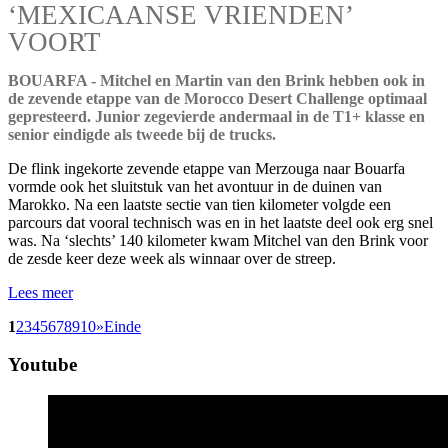
‘MEXICAANSE VRIENDEN’
VOORT
BOUARFA - Mitchel en Martin van den Brink hebben ook in
de zevende etappe van de Morocco Desert Challenge optimaal
gepresteerd. Junior zegevierde andermaal in de T1+ klasse en
senior eindigde als tweede bij de trucks.
De flink ingekorte zevende etappe van Merzouga naar Bouarfa
vormde ook het sluitstuk van het avontuur in de duinen van
Marokko. Na een laatste sectie van tien kilometer volgde een
parcours dat vooral technisch was en in het laatste deel ook erg snel
was. Na ‘slechts’ 140 kilometer kwam Mitchel van den Brink voor
de zesde keer deze week als winnaar over de streep.
Lees meer
1
2
3
4
5
6
7
8
9
10
»
Einde
Youtube