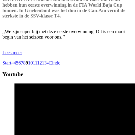
hebben hun eerste overwinning in de FIA World Baja Cup
binnen. In Griekenland was het duo in de Can-Am veruit de
sterkste in de SSV-klasse T4.
,,We zijn super blij met deze eerste overwinning. Dit is een mooi
begin van het seizoen voor ons.’’
Lees meer
Start
«
4
5
6
7
8
9
10
11
12
13
»
Einde
Youtube