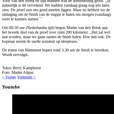
Voor Van den Brink en zijn mannen was de teleurstelling groot. ,,Ja
natuurlijk is dit vervelend. We hadden vandaag graag nog iets laten
zien. De proef zou ons goed moeten liggen. Maar nu hebben we de
uitdaging om de finish van de etappe te halen om morgen (vandaag)
weer te kunnen starten.´´
Om 00.50 uur (Nederlandse tijd) begon Martin van den Brink aan
het tweede deel van de proef over ruim 200 kilometer. ,,Het zal wel
laat worden, maar we gaan samen de finish halen. Hoe dan ook. De
kopman neemt de snelle assistent op sleeptouw.´´
De teams van Mammoet hopen rond 3.30 uur de finish te bereiken.
Wordt vervolgd..
Tekst: Berry Kamphorst
Foto: Martin Alipaz
< Vorige
Volgende >
Youtube