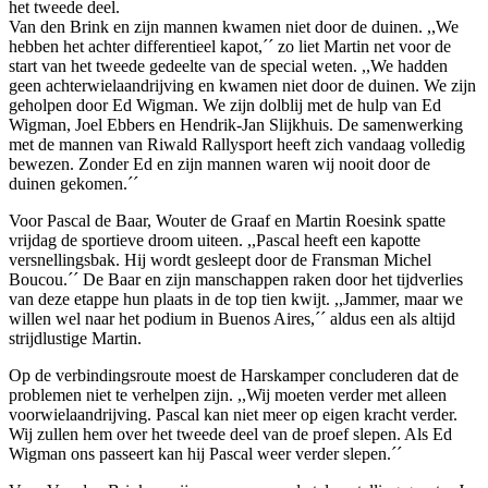
het tweede deel.
Van den Brink en zijn mannen kwamen niet door de duinen. ,,We
hebben het achter differentieel kapot,´´ zo liet Martin net voor de
start van het tweede gedeelte van de special weten. ,,We hadden
geen achterwielaandrijving en kwamen niet door de duinen. We zijn
geholpen door Ed Wigman. We zijn dolblij met de hulp van Ed
Wigman, Joel Ebbers en Hendrik-Jan Slijkhuis. De samenwerking
met de mannen van Riwald Rallysport heeft zich vandaag volledig
bewezen. Zonder Ed en zijn mannen waren wij nooit door de
duinen gekomen.´´
Voor Pascal de Baar, Wouter de Graaf en Martin Roesink spatte
vrijdag de sportieve droom uiteen. ,,Pascal heeft een kapotte
versnellingsbak. Hij wordt gesleept door de Fransman Michel
Boucou.´´ De Baar en zijn manschappen raken door het tijdverlies
van deze etappe hun plaats in de top tien kwijt. ,,Jammer, maar we
willen wel naar het podium in Buenos Aires,´´ aldus een als altijd
strijdlustige Martin.
Op de verbindingsroute moest de Harskamper concluderen dat de
problemen niet te verhelpen zijn. ,,Wij moeten verder met alleen
voorwielaandrijving. Pascal kan niet meer op eigen kracht verder.
Wij zullen hem over het tweede deel van de proef slepen. Als Ed
Wigman ons passeert kan hij Pascal weer verder slepen.´´