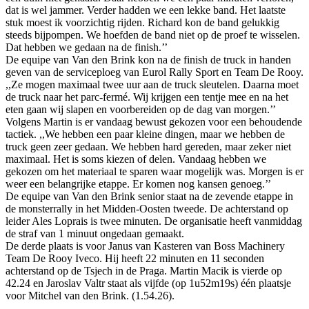
dat is wel jammer. Verder hadden we een lekke band. Het laatste
stuk moest ik voorzichtig rijden. Richard kon de band gelukkig
steeds bijpompen. We hoefden de band niet op de proef te wisselen.
Dat hebben we gedaan na de finish.’’
De equipe van Van den Brink kon na de finish de truck in handen
geven van de serviceploeg van Eurol Rally Sport en Team De Rooy.
,,Ze mogen maximaal twee uur aan de truck sleutelen. Daarna moet
de truck naar het parc-fermé. Wij krijgen een tentje mee en na het
eten gaan wij slapen en voorbereiden op de dag van morgen.’’
Volgens Martin is er vandaag bewust gekozen voor een behoudende
tactiek. ,,We hebben een paar kleine dingen, maar we hebben de
truck geen zeer gedaan. We hebben hard gereden, maar zeker niet
maximaal. Het is soms kiezen of delen. Vandaag hebben we
gekozen om het materiaal te sparen waar mogelijk was. Morgen is er
weer een belangrijke etappe. Er komen nog kansen genoeg.’’
De equipe van Van den Brink senior staat na de zevende etappe in
de monsterrally in het Midden-Oosten tweede. De achterstand op
leider Ales Loprais is twee minuten. De organisatie heeft vanmiddag
de straf van 1 minuut ongedaan gemaakt.
De derde plaats is voor Janus van Kasteren van Boss Machinery
Team De Rooy Iveco. Hij heeft 22 minuten en 11 seconden
achterstand op de Tsjech in de Praga. Martin Macik is vierde op
42.24 en Jaroslav Valtr staat als vijfde (op 1u52m19s) één plaatsje
voor Mitchel van den Brink. (1.54.26).