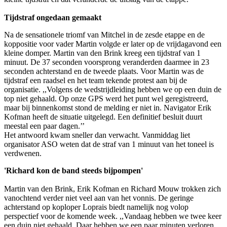
Tijdstraf ongedaan gemaakt
Na de sensationele triomf van Mitchel in de zesde etappe en de
koppositie voor vader Martin volgde er later op de vrijdagavond een
kleine domper. Martin van den Brink kreeg een tijdstraf van 1
minuut. De 37 seconden voorsprong veranderden daarmee in 23
seconden achterstand en de tweede plaats. Voor Martin was de
tijdstraf een raadsel en het team tekende protest aan bij de
organisatie. ,,Volgens de wedstrijdleiding hebben we op een duin de
top niet gehaald. Op onze GPS werd het punt wel geregistreerd,
maar bij binnenkomst stond de melding er niet in. Navigator Erik
Kofman heeft de situatie uitgelegd. Een definitief besluit duurt
meestal een paar dagen.’’
Het antwoord kwam sneller dan verwacht. Vanmiddag liet
organisator ASO weten dat de straf van 1 minuut van het toneel is
verdwenen.
'Richard kon de band steeds bijpompen'
Martin van den Brink, Erik Kofman en Richard Mouw trokken zich
vanochtend verder niet veel aan van het vonnis. De geringe
achterstand op koploper Loprais biedt namelijk nog volop
perspectief voor de komende week. ,,Vandaag hebben we twee keer
een duin niet gehaald. Daar hebben we een paar minuten verloren,