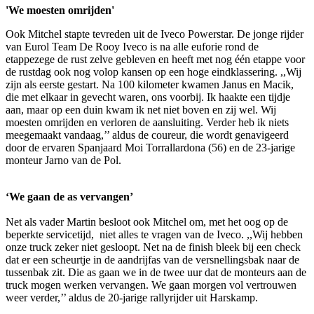
'We moesten omrijden'
Ook Mitchel stapte tevreden uit de Iveco Powerstar. De jonge rijder
van Eurol Team De Rooy Iveco is na alle euforie rond de
etappezege de rust zelve gebleven en heeft met nog één etappe voor
de rustdag ook nog volop kansen op een hoge eindklassering. ,,Wij
zijn als eerste gestart. Na 100 kilometer kwamen Janus en Macik,
die met elkaar in gevecht waren, ons voorbij. Ik haakte een tijdje
aan, maar op een duin kwam ik net niet boven en zij wel. Wij
moesten omrijden en verloren de aansluiting. Verder heb ik niets
meegemaakt vandaag,’’ aldus de coureur, die wordt genavigeerd
door de ervaren Spanjaard Moi Torrallardona (56) en de 23-jarige
monteur Jarno van de Pol.
‘We gaan de as vervangen’
Net als vader Martin besloot ook Mitchel om, met het oog op de
beperkte servicetijd, niet alles te vragen van de Iveco. ,,Wij hebben
onze truck zeker niet gesloopt. Net na de finish bleek bij een check
dat er een scheurtje in de aandrijfas van de versnellingsbak naar de
tussenbak zit. Die as gaan we in de twee uur dat de monteurs aan de
truck mogen werken vervangen. We gaan morgen vol vertrouwen
weer verder,’’ aldus de 20-jarige rallyrijder uit Harskamp.