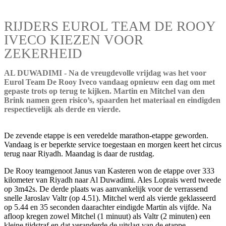
RIJDERS EUROL TEAM DE ROOY
IVECO KIEZEN VOOR
ZEKERHEID
AL DUWADIMI - Na de vreugdevolle vrijdag was het voor
Eurol Team De Rooy Iveco vandaag opnieuw een dag om met
gepaste trots op terug te kijken. Martin en Mitchel van den
Brink namen geen risico’s, spaarden het materiaal en eindigden
respectievelijk als derde en vierde.
De zevende etappe is een veredelde marathon-etappe geworden.
Vandaag is er beperkte service toegestaan en morgen keert het circus
terug naar Riyadh. Maandag is daar de rustdag.
De Rooy teamgenoot Janus van Kasteren won de etappe over 333
kilometer van Riyadh naar Al Duwadimi. Ales Loprais werd tweede
op 3m42s. De derde plaats was aanvankelijk voor de verrassend
snelle Jaroslav Valtr (op 4.51). Mitchel werd als vierde geklasseerd
op 5.44 en 35 seconden daarachter eindigde Martin als vijfde. Na
afloop kregen zowel Mitchel (1 minuut) als Valtr (2 minuten) een
kleine tijdstraf en dat veranderde de uitslag van de etappe.