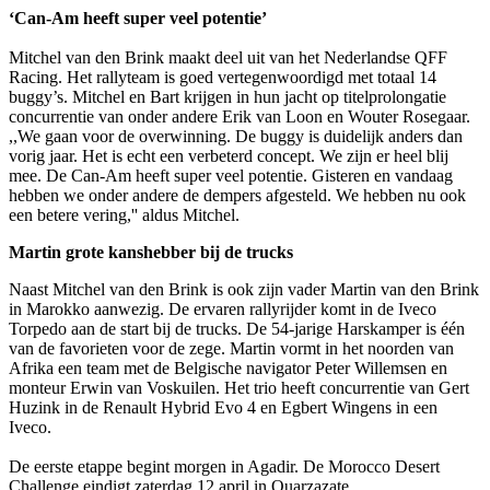
‘Can-Am heeft super veel potentie’
Mitchel van den Brink maakt deel uit van het Nederlandse QFF
Racing. Het rallyteam is goed vertegenwoordigd met totaal 14
buggy’s. Mitchel en Bart krijgen in hun jacht op titelprolongatie
concurrentie van onder andere Erik van Loon en Wouter Rosegaar.
,,We gaan voor de overwinning. De buggy is duidelijk anders dan
vorig jaar. Het is echt een verbeterd concept. We zijn er heel blij
mee. De Can-Am heeft super veel potentie. Gisteren en vandaag
hebben we onder andere de dempers afgesteld. We hebben nu ook
een betere vering,'' aldus Mitchel.
Martin grote kanshebber bij de trucks
Naast Mitchel van den Brink is ook zijn vader Martin van den Brink
in Marokko aanwezig. De ervaren rallyrijder komt in de Iveco
Torpedo aan de start bij de trucks. De 54-jarige Harskamper is één
van de favorieten voor de zege. Martin vormt in het noorden van
Afrika een team met de Belgische navigator Peter Willemsen en
monteur Erwin van Voskuilen. Het trio heeft concurrentie van Gert
Huzink in de Renault Hybrid Evo 4 en Egbert Wingens in een
Iveco.
De eerste etappe begint morgen in Agadir. De Morocco Desert
Challenge eindigt zaterdag 12 april in Ouarzazate.