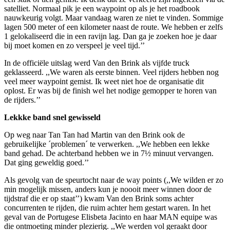
satelliet. Normaal pik je een waypoint op als je het roadbook
nauwkeurig volgt. Maar vandaag waren ze niet te vinden. Sommige
lagen 500 meter of een kilometer naast de route. We hebben er zelfs
1 gelokaliseerd die in een ravijn lag. Dan ga je zoeken hoe je daar
bij moet komen en zo verspeel je veel tijd.’’
In de officiële uitslag werd Van den Brink als vijfde truck
geklasseerd. ,,We waren als eerste binnen. Veel rijders hebben nog
veel meer waypoint gemist. Ik weet niet hoe de organisatie dit
oplost. Er was bij de finish wel het nodige gemopper te horen van
de rijders.’’
Lekkke band snel gewisseld
Op weg naar Tan Tan had Martin van den Brink ook de
gebruikelijke ´problemen´ te verwerken. ,,We hebben een lekke
band gehad. De achterband hebben we in 7½ minuut vervangen.
Dat ging geweldig goed.’’
Als gevolg van de speurtocht naar de way points (,,We wilden er zo
min mogelijk missen, anders kun je noooit meer winnen door de
tijdstraf die er op staat’’) kwam Van den Brink soms achter
concurrenten te rijden, die ruim achter hem gestart waren. In het
geval van de Portugese Elisbeta Jacinto en haar MAN equipe was
die ontmoeting minder plezierig. ,,We werden vol geraakt door