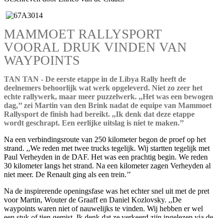
MAMMOET RALLYSPORT
VOORAL DRUK VINDEN VAN
WAYPOINTS
TAN TAN - De eerste etappe in de Libya Rally heeft de
deelnemers behoorlijk wat werk opgeleverd. Niet zo zeer het
echte rallywerk, maar meer puzzelwerk. ,,Het was een bewogen
dag,’’ zei Martin van den Brink nadat de equipe van Mammoet
Rallysport de finish had bereikt. ,,Ik denk dat deze etappe
wordt geschrapt. Een eerlijke uitslag is niet te maken.’’
Na een verbindingsroute van 250 kilometer begon de proef op het
strand. ,,We reden met twee trucks tegelijk. Wij startten tegelijk met
Paul Verheyden in de DAF. Het was een prachtig begin. We reden
30 kilometer langs het strand. Na een kilometer zagen Verheyden al
niet meer. De Renault ging als een trein.’’
Na de inspirerende openingsfase was het echter snel uit met de pret
voor Martin, Wouter de Graaff en Daniel Kozlovsky. ,,De
waypoints waren niet of nauwelijks te vinden. Wij hebben er wel
een stuk of tien gemist. Ik denk dat ze verkeerd zijn ingelezen via de