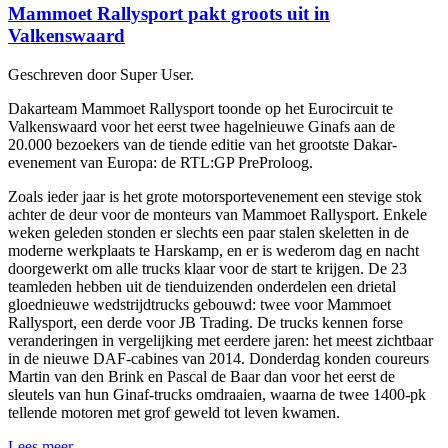
Mammoet Rallysport pakt groots uit in
Valkenswaard
Geschreven door Super User.
Dakarteam Mammoet Rallysport toonde op het Eurocircuit te
Valkenswaard voor het eerst twee hagelnieuwe Ginafs aan de
20.000 bezoekers van de tiende editie van het grootste Dakar-
evenement van Europa: de RTL:GP PreProloog.
Zoals ieder jaar is het grote motorsportevenement een stevige stok
achter de deur voor de monteurs van Mammoet Rallysport. Enkele
weken geleden stonden er slechts een paar stalen skeletten in de
moderne werkplaats te Harskamp, en er is wederom dag en nacht
doorgewerkt om alle trucks klaar voor de start te krijgen. De 23
teamleden hebben uit de tienduizenden onderdelen een drietal
gloednieuwe wedstrijdtrucks gebouwd: twee voor Mammoet
Rallysport, een derde voor JB Trading. De trucks kennen forse
veranderingen in vergelijking met eerdere jaren: het meest zichtbaar
in de nieuwe DAF-cabines van 2014. Donderdag konden coureurs
Martin van den Brink en Pascal de Baar dan voor het eerst de
sleutels van hun Ginaf-trucks omdraaien, waarna de twee 1400-pk
tellende motoren met grof geweld tot leven kwamen.
Lees meer