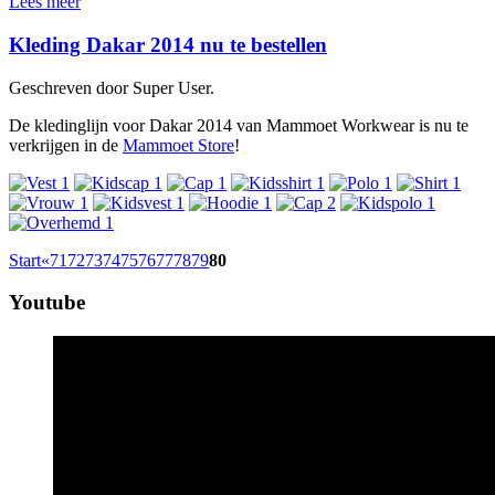
Lees meer
Kleding Dakar 2014 nu te bestellen
Geschreven door Super User.
De kledinglijn voor Dakar 2014 van Mammoet Workwear is nu te
verkrijgen in de
Mammoet Store
!
Start
«
71
72
73
74
75
76
77
78
79
80
Youtube