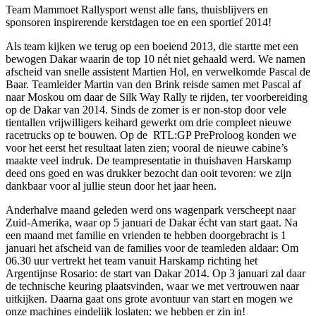
Team Mammoet Rallysport wenst alle fans, thuisblijvers en
sponsoren inspirerende kerstdagen toe en een sportief 2014!
Als team kijken we terug op een boeiend 2013, die startte met een
bewogen Dakar waarin de top 10 nét niet gehaald werd. We namen
afscheid van snelle assistent Martien Hol, en verwelkomde Pascal de
Baar. Teamleider Martin van den Brink reisde samen met Pascal af
naar Moskou om daar de Silk Way Rally te rijden, ter voorbereiding
op de Dakar van 2014. Sinds de zomer is er non-stop door vele
tientallen vrijwilligers keihard gewerkt om drie compleet nieuwe
racetrucks op te bouwen. Op de RTL:GP PreProloog konden we
voor het eerst het resultaat laten zien; vooral de nieuwe cabine’s
maakte veel indruk. De teampresentatie in thuishaven Harskamp
deed ons goed en was drukker bezocht dan ooit tevoren: we zijn
dankbaar voor al jullie steun door het jaar heen.
Anderhalve maand geleden werd ons wagenpark verscheept naar
Zuid-Amerika, waar op 5 januari de Dakar écht van start gaat. Na
een maand met familie en vrienden te hebben doorgebracht is 1
januari het afscheid van de families voor de teamleden aldaar: Om
06.30 uur vertrekt het team vanuit Harskamp richting het
Argentijnse Rosario: de start van Dakar 2014. Op 3 januari zal daar
de technische keuring plaatsvinden, waar we met vertrouwen naar
uitkijken. Daarna gaat ons grote avontuur van start en mogen we
onze machines eindelijk loslaten: we hebben er zin in!