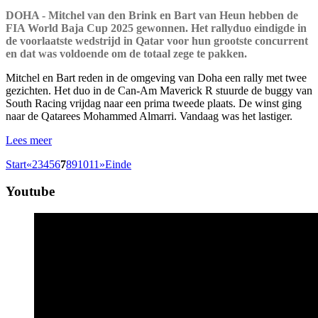
DOHA - Mitchel van den Brink en Bart van Heun hebben de
FIA World Baja Cup 2025 gewonnen. Het rallyduo eindigde in
de voorlaatste wedstrijd in Qatar voor hun grootste concurrent
en dat was voldoende om de totaal zege te pakken.
Mitchel en Bart reden in de omgeving van Doha een rally met twee
gezichten. Het duo in de Can-Am Maverick R stuurde de buggy van
South Racing vrijdag naar een prima tweede plaats. De winst ging
naar de Qatarees Mohammed Almarri. Vandaag was het lastiger.
Lees meer
Start
«
2
3
4
5
6
7
8
9
10
11
»
Einde
Youtube