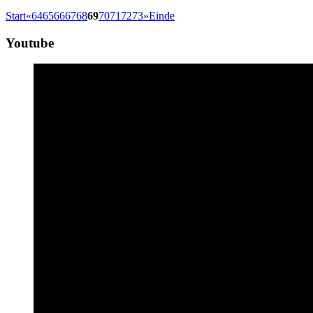
Start
«
64
65
66
67
68
69
70
71
72
73
»
Einde
Youtube