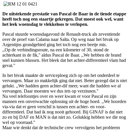
De uitstekende prestatie van Pascal de Baar in de tiende etappe
heeft toch nog een staartje gekregen. Dat moest ook wel, want
het leek woensdag te vlekkeloos te verlopen.
Pascal stuurde woensdagavond de Renault-truck als zeventiende
over de proef van Calama naar Salta. Op weg naar het bivak op
Argentijns grondgebied ging het toch nog een beetje mis.
,,Op de verbindingsroute, na een kilometer of 30, stond de
achterkant in de fik,'' aldus Pascal de Baar. ,,We hebben de brand
snel kunnen blussen. Het bleek dat het achter-differentieel vlam had
gevat.''
In het bivak maakte de serviceploeg zich op om het onderdeel te
vervangen. Maar zo makkelijk ging dat niet. Beter gezegd dat is niet
gelukt. ,,We hadden geen achter-dif meer, want die hadden we al
vervangen. Daar moesten we dus iets op verzinnen.''
Na veel telefoontjes over en weer kwam er voor Pascal en zijn
mannen een onverwachte oplossing uit de hoge hoed. ,,We hoorden
via-via dat er geen verschil is tussen een achter- en voor-
differentieel. Dat had ik nog nooit gehoord. Bij GINAF is dat niet
zo en bij DAF en MAN is dat niet zo. Gelukkig hebben we die nog
wel op voorraad.''
Maar wie denkt dat de technische crew vervolgens het probleem