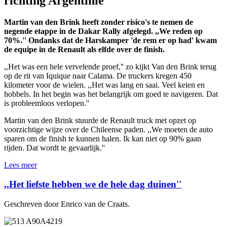
richting Argentinië
Martin van den Brink heeft zonder risico's te nemen de
negende etappe in de Dakar Rally afgelegd. ,,We reden op
70%.'' Ondanks dat de Harskamper 'de rem er op had' kwam
de equipe in de Renault als elfde over de finish.
,,Het was een hele vervelende proef,'' zo kijkt Van den Brink terug
op de rit van Iquique naar Calama. De truckers kregen 450
kilometer voor de wielen. ,,Het was lang en saai. Veel keien en
hobbels. In het begin was het belangrijk om goed te navigeren. Dat
is probleemloos verlopen.''
Martin van den Brink stuurde de Renault truck met opzet op
voorzichtige wijze over de Chileense paden. ,,We moeten de auto
sparen om de finish te kunnen halen. Ik kan niet op 90% gaan
rijden. Dat wordt te gevaarlijk.''
Lees meer
,,Het liefste hebben we de hele dag duinen''
Geschreven door Enrico van de Craats.