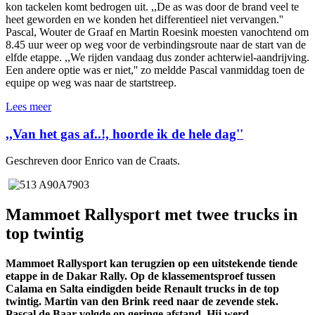
kon tackelen komt bedrogen uit. ,,De as was door de brand veel te
heet geworden en we konden het differentieel niet vervangen.''
Pascal, Wouter de Graaf en Martin Roesink moesten vanochtend om
8.45 uur weer op weg voor de verbindingsroute naar de start van de
elfde etappe. ,,We rijden vandaag dus zonder achterwiel-aandrijving.
Een andere optie was er niet,'' zo meldde Pascal vanmiddag toen de
equipe op weg was naar de startstreep.
Lees meer
,,Van het gas af..!, hoorde ik de hele dag''
Geschreven door Enrico van de Craats.
Mammoet Rallysport met twee trucks in
top twintig
Mammoet Rallysport kan terugzien op een uitstekende tiende
etappe in de Dakar Rally. Op de klassementsproef tussen
Calama en Salta eindigden beide Renault trucks in de top
twintig. Martin van den Brink reed naar de zevende stek.
Pascal de Baar volgde op geringe afstand. Hij werd