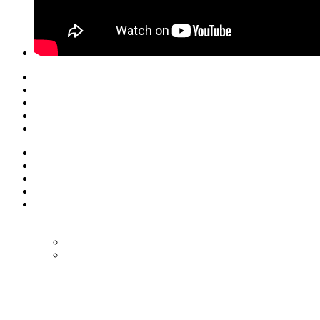
© Eurol Rallysport
Alle rechten
voorbehouden