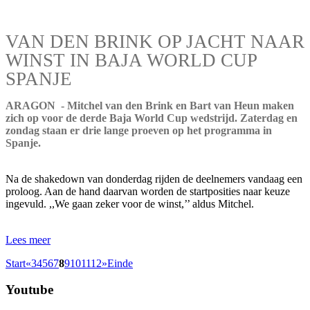
VAN DEN BRINK OP JACHT NAAR
WINST IN BAJA WORLD CUP
SPANJE
ARAGON - Mitchel van den Brink en Bart van Heun maken
zich op voor de derde Baja World Cup wedstrijd. Zaterdag en
zondag staan er drie lange proeven op het programma in
Spanje.
Na de shakedown van donderdag rijden de deelnemers vandaag een
proloog. Aan de hand daarvan worden de startposities naar keuze
ingevuld. ,,We gaan zeker voor de winst,’’ aldus Mitchel.
Lees meer
Start
«
3
4
5
6
7
8
9
10
11
12
»
Einde
Youtube