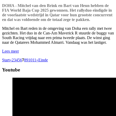
DOHA - Mitchel van den Brink en Bart van Heun hebben de
FIA World Baja Cup 2025 gewonnen. Het rallyduo eindigde in
de voorlaatste wedstrijd in Qatar voor hun grootste concurrent
en dat was voldoende om de totaal zege te pakken.
Mitchel en Bart reden in de omgeving van Doha een rally met twee
gezichten. Het duo in de Can-Am Maverick R stuurde de buggy van
South Racing vrijdag naar een prima tweede plaats. De winst ging
naar de Qatarees Mohammed Almarri. Vandaag was het lastiger.
Lees meer
Start
«
2
3
4
5
6
7
8
9
10
11
»
Einde
Youtube