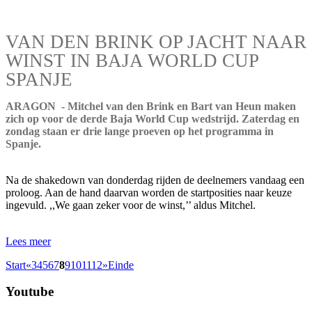
VAN DEN BRINK OP JACHT NAAR
WINST IN BAJA WORLD CUP
SPANJE
ARAGON - Mitchel van den Brink en Bart van Heun maken
zich op voor de derde Baja World Cup wedstrijd. Zaterdag en
zondag staan er drie lange proeven op het programma in
Spanje.
Na de shakedown van donderdag rijden de deelnemers vandaag een
proloog. Aan de hand daarvan worden de startposities naar keuze
ingevuld. ,,We gaan zeker voor de winst,’’ aldus Mitchel.
Lees meer
Start
«
3
4
5
6
7
8
9
10
11
12
»
Einde
Youtube