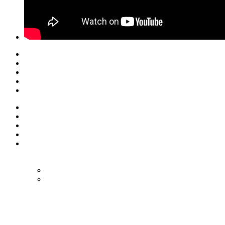
© Eurol Rallysport
Alle rechten
voorbehouden