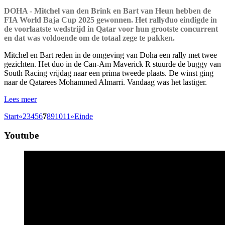
DOHA - Mitchel van den Brink en Bart van Heun hebben de
FIA World Baja Cup 2025 gewonnen. Het rallyduo eindigde in
de voorlaatste wedstrijd in Qatar voor hun grootste concurrent
en dat was voldoende om de totaal zege te pakken.
Mitchel en Bart reden in de omgeving van Doha een rally met twee
gezichten. Het duo in de Can-Am Maverick R stuurde de buggy van
South Racing vrijdag naar een prima tweede plaats. De winst ging
naar de Qatarees Mohammed Almarri. Vandaag was het lastiger.
Lees meer
Start
«
2
3
4
5
6
7
8
9
10
11
»
Einde
Youtube