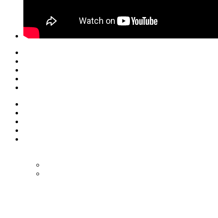
© Eurol Rallysport
Alle rechten
voorbehouden