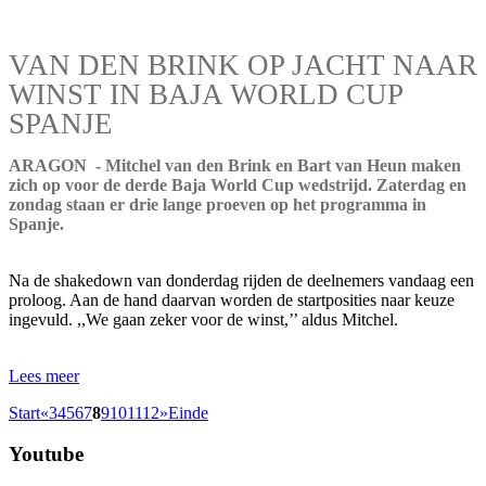
VAN DEN BRINK OP JACHT NAAR
WINST IN BAJA WORLD CUP
SPANJE
ARAGON - Mitchel van den Brink en Bart van Heun maken
zich op voor de derde Baja World Cup wedstrijd. Zaterdag en
zondag staan er drie lange proeven op het programma in
Spanje.
Na de shakedown van donderdag rijden de deelnemers vandaag een
proloog. Aan de hand daarvan worden de startposities naar keuze
ingevuld. ,,We gaan zeker voor de winst,’’ aldus Mitchel.
Lees meer
Start
«
3
4
5
6
7
8
9
10
11
12
»
Einde
Youtube