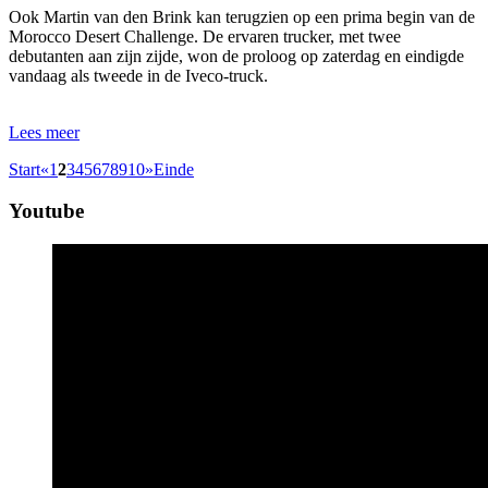
Ook Martin van den Brink kan terugzien op een prima begin van de
Morocco Desert Challenge. De ervaren trucker, met twee
debutanten aan zijn zijde, won de proloog op zaterdag en eindigde
vandaag als tweede in de Iveco-truck.
Lees meer
Start
«
1
2
3
4
5
6
7
8
9
10
»
Einde
Youtube