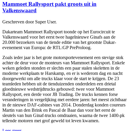
Mammoet Rallysport pakt groots uit in
Valkenswaard
Geschreven door Super User.
Dakarteam Mammoet Rallysport toonde op het Eurocircuit te
Valkenswaard voor het eerst twee hagelnieuwe Ginafs aan de
20.000 bezoekers van de tiende editie van het grootste Dakar-
evenement van Europa: de RTL:GP PreProloog.
Zoals ieder jaar is het grote motorsportevenement een stevige stok
achter de deur voor de monteurs van Mammoet Rallysport. Enkele
weken geleden stonden er slechts een paar stalen skeletten in de
moderne werkplaats te Harskamp, en er is wederom dag en nacht
doorgewerkt om alle trucks klaar voor de start te krijgen. De 23
teamleden hebben uit de tienduizenden onderdelen een drietal
gloednieuwe wedstrijdtrucks gebouwd: twee voor Mammoet
Rallysport, een derde voor JB Trading. De trucks kennen forse
veranderingen in vergelijking met eerdere jaren: het meest zichtbaar
in de nieuwe DAF-cabines van 2014. Donderdag konden coureurs
Martin van den Brink en Pascal de Baar dan voor het eerst de
sleutels van hun Ginaf-trucks omdraaien, waarna de twee 1400-pk
tellende motoren met grof geweld tot leven kwamen.
Lees meer