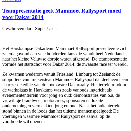
Teampresentatie geeft Mammoet Rallysport moed
voor Dakar 2014
Geschreven door Super User.
Het Harskampse Dakarteam Mammoet Rallysport presenteerde zich
zaterdagavond aan vele honderden fans die vanuit heel Nederland
naar het kleine Veluwse dorpje waren afgereisd. De teampresentatie
vormde het startschot voor Dakar 2014: de zwaarste race ter wereld.
Ze kwamen wederom vanuit Friesland, Limburg tot Zeeland: de
supporters van truckersteam Mammoet Rallysport dat deelneemt aan
haar zesde editie van de loodzware Dakar-rally. Het terrein rondom
de werkplaats in Harskamp was zoals vanouds ingericht als
evenemententerrein voor jong en oud: demonstraties van o.a. de
vrijwillige brandweer, motorcross, sponsoren en lokale
ondernemingen vermaakten jong en oud. Naast het buitenterrein
stond binnen in de loods dan het ultieme mannenspeelgoed: De
voertuigen waarmee Mammoet Rallysport de aanval op de
voorhoede wil openen.