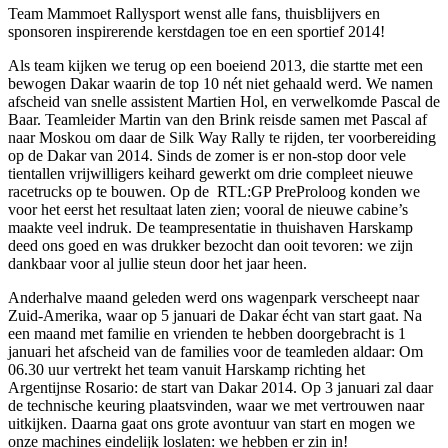
Team Mammoet Rallysport wenst alle fans, thuisblijvers en
sponsoren inspirerende kerstdagen toe en een sportief 2014!
Als team kijken we terug op een boeiend 2013, die startte met een
bewogen Dakar waarin de top 10 nét niet gehaald werd. We namen
afscheid van snelle assistent Martien Hol, en verwelkomde Pascal de
Baar. Teamleider Martin van den Brink reisde samen met Pascal af
naar Moskou om daar de Silk Way Rally te rijden, ter voorbereiding
op de Dakar van 2014. Sinds de zomer is er non-stop door vele
tientallen vrijwilligers keihard gewerkt om drie compleet nieuwe
racetrucks op te bouwen. Op de RTL:GP PreProloog konden we
voor het eerst het resultaat laten zien; vooral de nieuwe cabine’s
maakte veel indruk. De teampresentatie in thuishaven Harskamp
deed ons goed en was drukker bezocht dan ooit tevoren: we zijn
dankbaar voor al jullie steun door het jaar heen.
Anderhalve maand geleden werd ons wagenpark verscheept naar
Zuid-Amerika, waar op 5 januari de Dakar écht van start gaat. Na
een maand met familie en vrienden te hebben doorgebracht is 1
januari het afscheid van de families voor de teamleden aldaar: Om
06.30 uur vertrekt het team vanuit Harskamp richting het
Argentijnse Rosario: de start van Dakar 2014. Op 3 januari zal daar
de technische keuring plaatsvinden, waar we met vertrouwen naar
uitkijken. Daarna gaat ons grote avontuur van start en mogen we
onze machines eindelijk loslaten: we hebben er zin in!