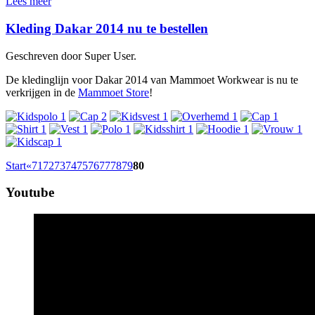
Lees meer
Kleding Dakar 2014 nu te bestellen
Geschreven door Super User.
De kledinglijn voor Dakar 2014 van Mammoet Workwear is nu te
verkrijgen in de
Mammoet Store
!
Start
«
71
72
73
74
75
76
77
78
79
80
Youtube