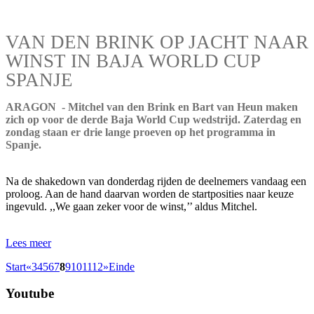
VAN DEN BRINK OP JACHT NAAR
WINST IN BAJA WORLD CUP
SPANJE
ARAGON - Mitchel van den Brink en Bart van Heun maken
zich op voor de derde Baja World Cup wedstrijd. Zaterdag en
zondag staan er drie lange proeven op het programma in
Spanje.
Na de shakedown van donderdag rijden de deelnemers vandaag een
proloog. Aan de hand daarvan worden de startposities naar keuze
ingevuld. ,,We gaan zeker voor de winst,’’ aldus Mitchel.
Lees meer
Start
«
3
4
5
6
7
8
9
10
11
12
»
Einde
Youtube