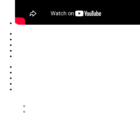
© Eurol Rallysport
Alle rechten
voorbehouden