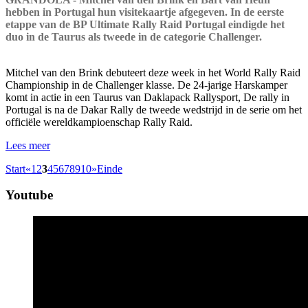
hebben in Portugal hun visitekaartje afgegeven. In de eerste
etappe van de BP Ultimate Rally Raid Portugal eindigde het
duo in de Taurus als tweede in de categorie Challenger.
Mitchel van den Brink debuteert deze week in het World Rally Raid
Championship in de Challenger klasse. De 24-jarige Harskamper
komt in actie in een Taurus van Daklapack Rallysport, De rally in
Portugal is na de Dakar Rally de tweede wedstrijd in de serie om het
officiële wereldkampioenschap Rally Raid.
Lees meer
Start
«
1
2
3
4
5
6
7
8
9
10
»
Einde
Youtube