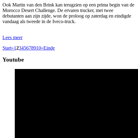
Ook Martin van den Brink kan terugzien op een prima begin van de
Morocco Desert Challenge. De ervaren trucker, met twee
debutanten aan zijn zijde, won de proloog op zaterdag en eindigde
vandaag als tweede in de Iveco-truck.
Lees meer
Start
«
1
2
3
4
5
6
7
8
9
10
»
Einde
Youtube