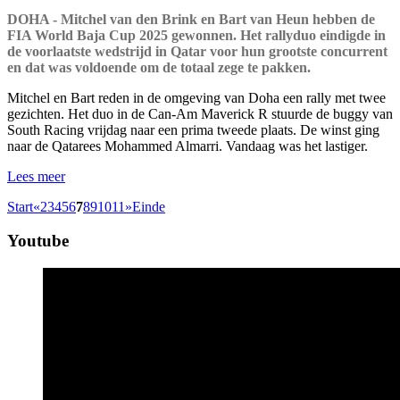
DOHA - Mitchel van den Brink en Bart van Heun hebben de
FIA World Baja Cup 2025 gewonnen. Het rallyduo eindigde in
de voorlaatste wedstrijd in Qatar voor hun grootste concurrent
en dat was voldoende om de totaal zege te pakken.
Mitchel en Bart reden in de omgeving van Doha een rally met twee
gezichten. Het duo in de Can-Am Maverick R stuurde de buggy van
South Racing vrijdag naar een prima tweede plaats. De winst ging
naar de Qatarees Mohammed Almarri. Vandaag was het lastiger.
Lees meer
Start
«
2
3
4
5
6
7
8
9
10
11
»
Einde
Youtube