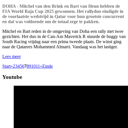
DOHA - Mitchel van den Brink en Bart van Heun hebben de
FIA World Baja Cup 2025 gewonnen. Het rallyduo eindigde in
de voorlaatste wedstrijd in Qatar voor hun grootste concurrent
en dat was voldoende om de totaal zege te pakken.
Mitchel en Bart reden in de omgeving van Doha een rally met twee
gezichten. Het duo in de Can-Am Maverick R stuurde de buggy van
South Racing vrijdag naar een prima tweede plaats. De winst ging
naar de Qatarees Mohammed Almarri. Vandaag was het lastiger.
Lees meer
Start
«
2
3
4
5
6
7
8
9
10
11
»
Einde
Youtube