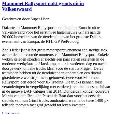
Mammoet Rallysport pakt groots uit in
Valkenswaard
Geschreven door Super User.
Dakarteam Mammoet Rallysport toonde op het Eurocircuit te
Valkenswaard voor het eerst twee hagelnieuwe Ginafs aan de
20.000 bezoekers van de tiende editie van het grootste Dakar-
evenement van Europa: de RTL:GP PreProloog.
Zoals ieder jaar is het grote motorsportevenement een stevige stok
achter de deur voor de monteurs van Mammoet Rallysport. Enkele
weken geleden stonden er slechts een paar stalen skeletten in de
moderne werkplaats te Harskamp, en er is wederom dag en nacht
doorgewerkt om alle trucks klaar voor de start te krijgen. De 23
teamleden hebben uit de tienduizenden onderdelen een drietal
gloednieuwe wedstrijdtrucks gebouwd: twee voor Mammoet
Rallysport, een derde voor JB Trading. De trucks kennen forse
veranderingen in vergelijking met eerdere jaren: het meest zichtbaar
in de nieuwe DAF-cabines van 2014. Donderdag konden coureurs
Martin van den Brink en Pascal de Baar dan voor het eerst de
sleutels van hun Ginaf-trucks omdraaien, waarna de twee 1400-pk
tellende motoren met grof geweld tot leven kwamen.
Lees meer