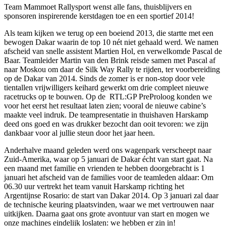
Team Mammoet Rallysport wenst alle fans, thuisblijvers en
sponsoren inspirerende kerstdagen toe en een sportief 2014!
Als team kijken we terug op een boeiend 2013, die startte met een
bewogen Dakar waarin de top 10 nét niet gehaald werd. We namen
afscheid van snelle assistent Martien Hol, en verwelkomde Pascal de
Baar. Teamleider Martin van den Brink reisde samen met Pascal af
naar Moskou om daar de Silk Way Rally te rijden, ter voorbereiding
op de Dakar van 2014. Sinds de zomer is er non-stop door vele
tientallen vrijwilligers keihard gewerkt om drie compleet nieuwe
racetrucks op te bouwen. Op de RTL:GP PreProloog konden we
voor het eerst het resultaat laten zien; vooral de nieuwe cabine’s
maakte veel indruk. De teampresentatie in thuishaven Harskamp
deed ons goed en was drukker bezocht dan ooit tevoren: we zijn
dankbaar voor al jullie steun door het jaar heen.
Anderhalve maand geleden werd ons wagenpark verscheept naar
Zuid-Amerika, waar op 5 januari de Dakar écht van start gaat. Na
een maand met familie en vrienden te hebben doorgebracht is 1
januari het afscheid van de families voor de teamleden aldaar: Om
06.30 uur vertrekt het team vanuit Harskamp richting het
Argentijnse Rosario: de start van Dakar 2014. Op 3 januari zal daar
de technische keuring plaatsvinden, waar we met vertrouwen naar
uitkijken. Daarna gaat ons grote avontuur van start en mogen we
onze machines eindelijk loslaten: we hebben er zin in!