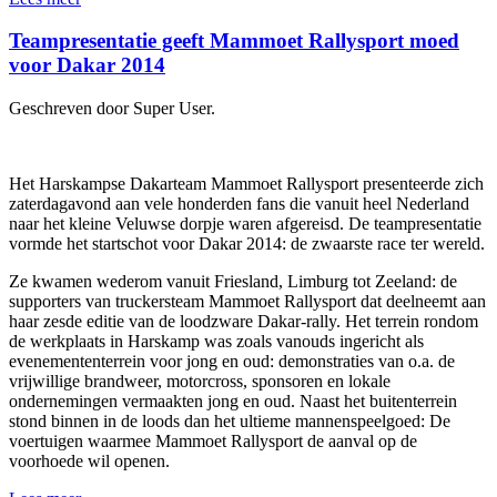
Teampresentatie geeft Mammoet Rallysport moed
voor Dakar 2014
Geschreven door Super User.
Het Harskampse Dakarteam Mammoet Rallysport presenteerde zich
zaterdagavond aan vele honderden fans die vanuit heel Nederland
naar het kleine Veluwse dorpje waren afgereisd. De teampresentatie
vormde het startschot voor Dakar 2014: de zwaarste race ter wereld.
Ze kwamen wederom vanuit Friesland, Limburg tot Zeeland: de
supporters van truckersteam Mammoet Rallysport dat deelneemt aan
haar zesde editie van de loodzware Dakar-rally. Het terrein rondom
de werkplaats in Harskamp was zoals vanouds ingericht als
evenemententerrein voor jong en oud: demonstraties van o.a. de
vrijwillige brandweer, motorcross, sponsoren en lokale
ondernemingen vermaakten jong en oud. Naast het buitenterrein
stond binnen in de loods dan het ultieme mannenspeelgoed: De
voertuigen waarmee Mammoet Rallysport de aanval op de
voorhoede wil openen.