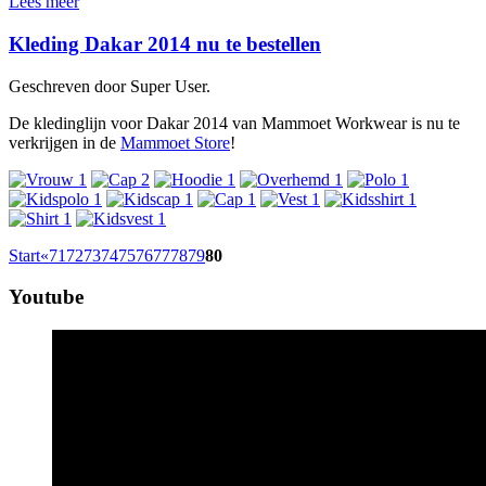
Lees meer
Kleding Dakar 2014 nu te bestellen
Geschreven door Super User.
De kledinglijn voor Dakar 2014 van Mammoet Workwear is nu te
verkrijgen in de
Mammoet Store
!
Start
«
71
72
73
74
75
76
77
78
79
80
Youtube