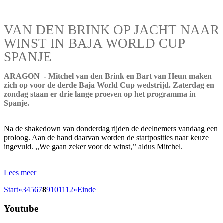
VAN DEN BRINK OP JACHT NAAR
WINST IN BAJA WORLD CUP
SPANJE
ARAGON - Mitchel van den Brink en Bart van Heun maken
zich op voor de derde Baja World Cup wedstrijd. Zaterdag en
zondag staan er drie lange proeven op het programma in
Spanje.
Na de shakedown van donderdag rijden de deelnemers vandaag een
proloog. Aan de hand daarvan worden de startposities naar keuze
ingevuld. ,,We gaan zeker voor de winst,’’ aldus Mitchel.
Lees meer
Start
«
3
4
5
6
7
8
9
10
11
12
»
Einde
Youtube