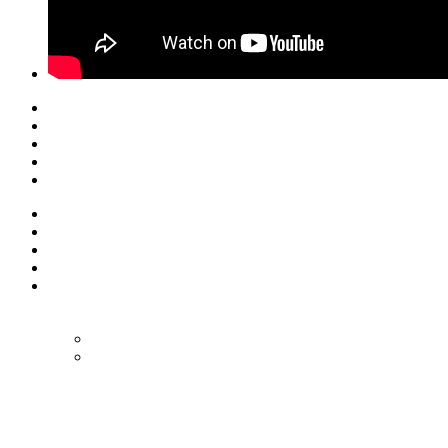
© Eurol Rallysport
Alle rechten
voorbehouden