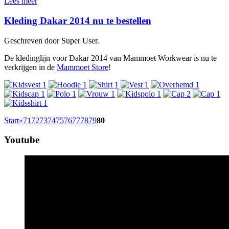
Lees meer
Kleding Dakar 2014 nu te bestellen
Geschreven door Super User.
De kledinglijn voor Dakar 2014 van Mammoet Workwear is nu te
verkrijgen in de
Mammoet Store
!
Start
«
71
72
73
74
75
76
77
78
79
80
Youtube