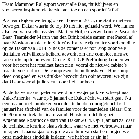
Team Mammoet Rallysport wenst alle fans, thuisblijvers en
sponsoren inspirerende kerstdagen toe en een sportief 2014!
Als team kijken we terug op een boeiend 2013, die startte met een
bewogen Dakar waarin de top 10 nét niet gehaald werd. We namen
afscheid van snelle assistent Martien Hol, en verwelkomde Pascal de
Baar. Teamleider Martin van den Brink reisde samen met Pascal af
naar Moskou om daar de Silk Way Rally te rijden, ter voorbereiding
op de Dakar van 2014. Sinds de zomer is er non-stop door vele
tientallen vrijwilligers keihard gewerkt om drie compleet nieuwe
racetrucks op te bouwen. Op de RTL:GP PreProloog konden we
voor het eerst het resultaat laten zien; vooral de nieuwe cabine’s
maakte veel indruk. De teampresentatie in thuishaven Harskamp
deed ons goed en was drukker bezocht dan ooit tevoren: we zijn
dankbaar voor al jullie steun door het jaar heen.
Anderhalve maand geleden werd ons wagenpark verscheept naar
Zuid-Amerika, waar op 5 januari de Dakar écht van start gaat. Na
een maand met familie en vrienden te hebben doorgebracht is 1
januari het afscheid van de families voor de teamleden aldaar: Om
06.30 uur vertrekt het team vanuit Harskamp richting het
Argentijnse Rosario: de start van Dakar 2014. Op 3 januari zal daar
de technische keuring plaatsvinden, waar we met vertrouwen naar
uitkijken. Daarna gaat ons grote avontuur van start en mogen we
onze machines eindelijk loslaten: we hebben er zin in!