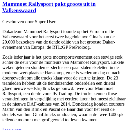
Mammoet Rallysport pakt groots uit in
Valkenswaard
Geschreven door Super User.
Dakarteam Mammoet Rallysport toonde op het Eurocircuit te
Valkenswaard voor het eerst twee hagelnieuwe Ginafs aan de
20.000 bezoekers van de tiende editie van het grootste Dakar-
evenement van Europa: de RTL:GP PreProloog.
Zoals ieder jaar is het grote motorsportevenement een stevige stok
achter de deur voor de monteurs van Mammoet Rallysport. Enkele
weken geleden stonden er slechts een paar stalen skeletten in de
moderne werkplaats te Harskamp, en er is wederom dag en nacht
doorgewerkt om alle trucks klaar voor de start te krijgen. De 23
teamleden hebben uit de tienduizenden onderdelen een drietal
gloednieuwe wedstrijdtrucks gebouwd: twee voor Mammoet
Rallysport, een derde voor JB Trading. De trucks kennen forse
veranderingen in vergelijking met eerdere jaren: het meest zichtbaar
in de nieuwe DAF-cabines van 2014. Donderdag konden coureurs
Martin van den Brink en Pascal de Baar dan voor het eerst de
sleutels van hun Ginaf-trucks omdraaien, waarna de twee 1400-pk
tellende motoren met grof geweld tot leven kwamen.
Lees meer