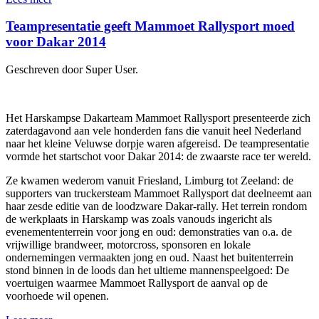
Teampresentatie geeft Mammoet Rallysport moed
voor Dakar 2014
Geschreven door Super User.
Het Harskampse Dakarteam Mammoet Rallysport presenteerde zich
zaterdagavond aan vele honderden fans die vanuit heel Nederland
naar het kleine Veluwse dorpje waren afgereisd. De teampresentatie
vormde het startschot voor Dakar 2014: de zwaarste race ter wereld.
Ze kwamen wederom vanuit Friesland, Limburg tot Zeeland: de
supporters van truckersteam Mammoet Rallysport dat deelneemt aan
haar zesde editie van de loodzware Dakar-rally. Het terrein rondom
de werkplaats in Harskamp was zoals vanouds ingericht als
evenemententerrein voor jong en oud: demonstraties van o.a. de
vrijwillige brandweer, motorcross, sponsoren en lokale
ondernemingen vermaakten jong en oud. Naast het buitenterrein
stond binnen in de loods dan het ultieme mannenspeelgoed: De
voertuigen waarmee Mammoet Rallysport de aanval op de
voorhoede wil openen.