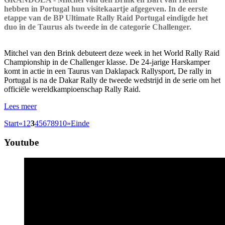
hebben in Portugal hun visitekaartje afgegeven. In de eerste
etappe van de BP Ultimate Rally Raid Portugal eindigde het
duo in de Taurus als tweede in de categorie Challenger.
Mitchel van den Brink debuteert deze week in het World Rally Raid
Championship in de Challenger klasse. De 24-jarige Harskamper
komt in actie in een Taurus van Daklapack Rallysport, De rally in
Portugal is na de Dakar Rally de tweede wedstrijd in de serie om het
officiële wereldkampioenschap Rally Raid.
Lees meer
Start
«
1
2
3
4
5
6
7
8
9
10
»
Einde
Youtube