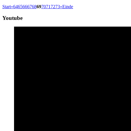
Start
«
64
65
66
67
68
69
70
71
72
73
»
Einde
Youtube