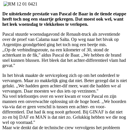
De uitstekende prestatie van Pascal de Baar in de tiende etappe
heeft toch nog een staartje gekregen. Dat moest ook wel, want
het leek woensdag te vlekkeloos te verlopen.
Pascal stuurde woensdagavond de Renault-truck als zeventiende
over de proef van Calama naar Salta. Op weg naar het bivak op
Argentijns grondgebied ging het toch nog een beetje mis.
,,Op de verbindingsroute, na een kilometer of 30, stond de
achterkant in de fik,'' aldus Pascal de Baar. ,,We hebben de brand
snel kunnen blussen. Het bleek dat het achter-differentieel vlam had
gevat.''
In het bivak maakte de serviceploeg zich op om het onderdeel te
vervangen. Maar zo makkelijk ging dat niet. Beter gezegd dat is niet
gelukt. ,,We hadden geen achter-dif meer, want die hadden we al
vervangen. Daar moesten we dus iets op verzinnen.''
Na veel telefoontjes over en weer kwam er voor Pascal en zijn
mannen een onverwachte oplossing uit de hoge hoed. ,,We hoorden
via-via dat er geen verschil is tussen een achter- en voor-
differentieel. Dat had ik nog nooit gehoord. Bij GINAF is dat niet
zo en bij DAF en MAN is dat niet zo. Gelukkig hebben we die nog
wel op voorraad.''
Maar wie denkt dat de technische crew vervolgens het probleem