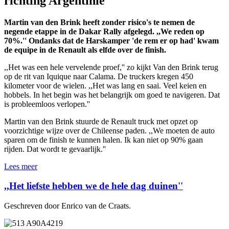
richting Argentinië
Martin van den Brink heeft zonder risico's te nemen de
negende etappe in de Dakar Rally afgelegd. ,,We reden op
70%.'' Ondanks dat de Harskamper 'de rem er op had' kwam
de equipe in de Renault als elfde over de finish.
,,Het was een hele vervelende proef,'' zo kijkt Van den Brink terug
op de rit van Iquique naar Calama. De truckers kregen 450
kilometer voor de wielen. ,,Het was lang en saai. Veel keien en
hobbels. In het begin was het belangrijk om goed te navigeren. Dat
is probleemloos verlopen.''
Martin van den Brink stuurde de Renault truck met opzet op
voorzichtige wijze over de Chileense paden. ,,We moeten de auto
sparen om de finish te kunnen halen. Ik kan niet op 90% gaan
rijden. Dat wordt te gevaarlijk.''
Lees meer
,,Het liefste hebben we de hele dag duinen''
Geschreven door Enrico van de Craats.