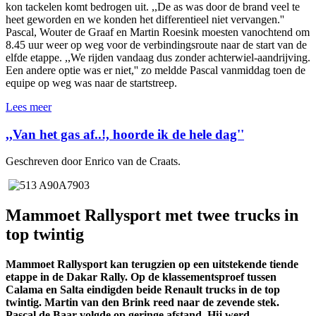
kon tackelen komt bedrogen uit. ,,De as was door de brand veel te
heet geworden en we konden het differentieel niet vervangen.''
Pascal, Wouter de Graaf en Martin Roesink moesten vanochtend om
8.45 uur weer op weg voor de verbindingsroute naar de start van de
elfde etappe. ,,We rijden vandaag dus zonder achterwiel-aandrijving.
Een andere optie was er niet,'' zo meldde Pascal vanmiddag toen de
equipe op weg was naar de startstreep.
Lees meer
,,Van het gas af..!, hoorde ik de hele dag''
Geschreven door Enrico van de Craats.
Mammoet Rallysport met twee trucks in
top twintig
Mammoet Rallysport kan terugzien op een uitstekende tiende
etappe in de Dakar Rally. Op de klassementsproef tussen
Calama en Salta eindigden beide Renault trucks in de top
twintig. Martin van den Brink reed naar de zevende stek.
Pascal de Baar volgde op geringe afstand. Hij werd