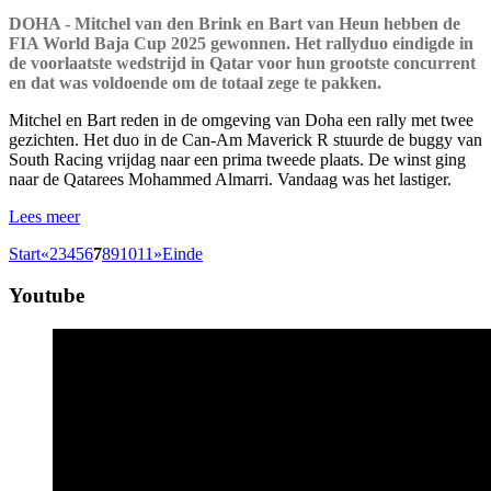
DOHA - Mitchel van den Brink en Bart van Heun hebben de
FIA World Baja Cup 2025 gewonnen. Het rallyduo eindigde in
de voorlaatste wedstrijd in Qatar voor hun grootste concurrent
en dat was voldoende om de totaal zege te pakken.
Mitchel en Bart reden in de omgeving van Doha een rally met twee
gezichten. Het duo in de Can-Am Maverick R stuurde de buggy van
South Racing vrijdag naar een prima tweede plaats. De winst ging
naar de Qatarees Mohammed Almarri. Vandaag was het lastiger.
Lees meer
Start
«
2
3
4
5
6
7
8
9
10
11
»
Einde
Youtube