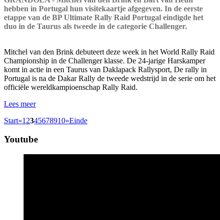
hebben in Portugal hun visitekaartje afgegeven. In de eerste
etappe van de BP Ultimate Rally Raid Portugal eindigde het
duo in de Taurus als tweede in de categorie Challenger.
Mitchel van den Brink debuteert deze week in het World Rally Raid
Championship in de Challenger klasse. De 24-jarige Harskamper
komt in actie in een Taurus van Daklapack Rallysport, De rally in
Portugal is na de Dakar Rally de tweede wedstrijd in de serie om het
officiële wereldkampioenschap Rally Raid.
Lees meer
Start
«
1
2
3
4
5
6
7
8
9
10
»
Einde
Youtube