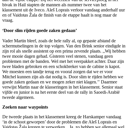
bivak in Hail stapten de mannen als nummer twee van het
klassement uit de Iveco. Aleš Loprais verloor vandaag anderhalf uur
en of Vaidotas Žala de finish van de etappe haalt is nog maar de
vraag.
‘Door slim rijden goede zaken gedaan’
Vader Martin bleef, zoals de hele rally al, op gepaste afstand de
schermutselingen in de top volgen. Van den Brink senior eindigde in
zijn rol als snelle assistent op een prima zevende plaats. ,,Wij hebben
twee mooie dagen gehad. Gisteren veel stenen, vandaag geen
problemen met de banden. Wel met het veerpakket achter. Daar zijn
twee bladen gebroken en een schokbreker van de cabine is kapot.
We moesten een tandje terug en vooral zorgen dat we er voor
Mitchel kunnen zijn als dat nodig is. Door slim te rijden hebben we
goede zaken gedaan en we mogen zeker niet klagen.’’ Daarmee
verwijst Martin naar de klasseringen in het klassement. Senior staat
vijfde en junior is na het eerste deel van de rally in Saoedi-Arabië
tweede algemeen.
Zoeken naar waypoints
De tweede plaats in het klassement kreeg de Harskamper vandaag
‘in de schoot geworpen’ door de problemen die Aleš Loprais en
Vaidotas Žala kregen te verwerken. ,,Ja, zo hebben we allemaal wel