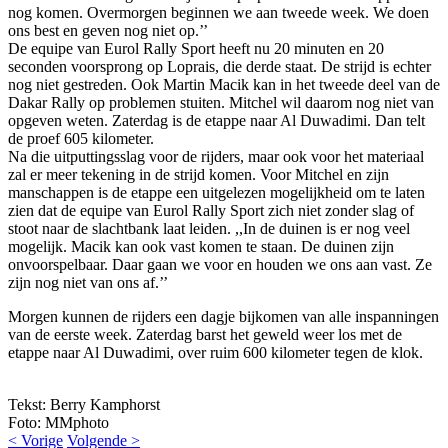
nog komen. Overmorgen beginnen we aan tweede week. We doen
ons best en geven nog niet op.’’
De equipe van Eurol Rally Sport heeft nu 20 minuten en 20
seconden voorsprong op Loprais, die derde staat. De strijd is echter
nog niet gestreden. Ook Martin Macik kan in het tweede deel van de
Dakar Rally op problemen stuiten. Mitchel wil daarom nog niet van
opgeven weten. Zaterdag is de etappe naar Al Duwadimi. Dan telt
de proef 605 kilometer.
Na die uitputtingsslag voor de rijders, maar ook voor het materiaal
zal er meer tekening in de strijd komen. Voor Mitchel en zijn
manschappen is de etappe een uitgelezen mogelijkheid om te laten
zien dat de equipe van Eurol Rally Sport zich niet zonder slag of
stoot naar de slachtbank laat leiden. ,,In de duinen is er nog veel
mogelijk. Macik kan ook vast komen te staan. De duinen zijn
onvoorspelbaar. Daar gaan we voor en houden we ons aan vast. Ze
zijn nog niet van ons af.’’
Morgen kunnen de rijders een dagje bijkomen van alle inspanningen
van de eerste week. Zaterdag barst het geweld weer los met de
etappe naar Al Duwadimi, over ruim 600 kilometer tegen de klok.
Tekst: Berry Kamphorst
Foto: MMphoto
< Vorige
Volgende >