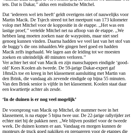
iets. Dat is Dakar,’’ aldus een realistische Mitchel.
Dat ‘iedereen wel iets heeft’ geldt overigens niet of nauwelijks voor
Martin Macik. De Tsjech streed tot het meetpunt van 173 kilometer
volop met Mitchel voor de koppositie in de etappe. ,,Het was een
lastige proef,’’ vertelde Mitchel net na afloop van de etappe. ,,We
hebben lang moeten zoeken naar de waypoints, maar niet snel
genoeg kunnen vinden. Daarna hadden we veel last van het stof van
de buggy’s die ons inhaalden.We gingen heel goed en hadden
Macik zelfs ingehaald. We lagen aan de leiding tot we moesten
zoeken en uiteindelijk 40 minuten verloren.’’
Ver achter het stof van Macik en zijn manschappen eindigde ‘good-
old’ Kees Koolen als tweede. De 59-jarige Dakar-expert gaf
18m42s toe en kreeg in het klassement aansluiting met Martin van
den Brink, die vandaag als zevende eindigde op bijna 55 minuten.
Van den Brink senior is vijfde in het klassement. Koolen staat daar
een kwartiertje achter als zesde.
‘In de duinen is er nog veel mogelijk’
De voorsprong van Macik op Mitchel, de nummer twee in het
klassement, is na etappe 5 bijna twee uur. De 22-jarige rallyrijder zet
echter niet bij de pakken neer. ,,We blijven positief voor de tweede
week. De duinen komen er aan. Vandaag en morgen kunnen de
monteurs de truck goed nakijken en prepareren voor de etappes die