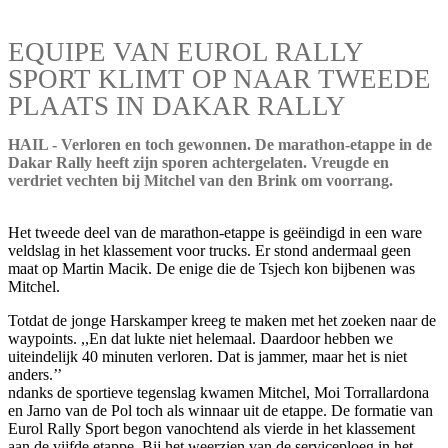
EQUIPE VAN EUROL RALLY
SPORT KLIMT OP NAAR TWEEDE
PLAATS IN DAKAR RALLY
HAIL - Verloren en toch gewonnen. De marathon-etappe in de
Dakar Rally heeft zijn sporen achtergelaten. Vreugde en
verdriet vechten bij Mitchel van den Brink om voorrang.
Het tweede deel van de marathon-etappe is geëindigd in een ware
veldslag in het klassement voor trucks. Er stond andermaal geen
maat op Martin Macik. De enige die de Tsjech kon bijbenen was
Mitchel.
Totdat de jonge Harskamper kreeg te maken met het zoeken naar de
waypoints. ,,En dat lukte niet helemaal. Daardoor hebben we
uiteindelijk 40 minuten verloren. Dat is jammer, maar het is niet
anders.’’
ndanks de sportieve tegenslag kwamen Mitchel, Moi Torrallardona
en Jarno van de Pol toch als winnaar uit de etappe. De formatie van
Eurol Rally Sport begon vanochtend als vierde in het klassement
aan de vijfde etappe. Bij het weerzien van de serviceploeg in het