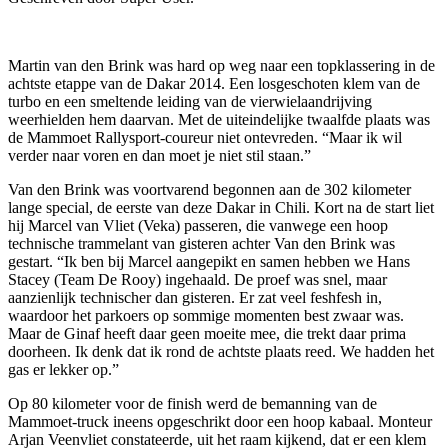
Martin van den Brink was hard op weg naar een topklassering in de
achtste etappe van de Dakar 2014. Een losgeschoten klem van de
turbo en een smeltende leiding van de vierwielaandrijving
weerhielden hem daarvan. Met de uiteindelijke twaalfde plaats was
de Mammoet Rallysport-coureur niet ontevreden. “Maar ik wil
verder naar voren en dan moet je niet stil staan.”
Van den Brink was voortvarend begonnen aan de 302 kilometer
lange special, de eerste van deze Dakar in Chili. Kort na de start liet
hij Marcel van Vliet (Veka) passeren, die vanwege een hoop
technische trammelant van gisteren achter Van den Brink was
gestart. “Ik ben bij Marcel aangepikt en samen hebben we Hans
Stacey (Team De Rooy) ingehaald. De proef was snel, maar
aanzienlijk technischer dan gisteren. Er zat veel feshfesh in,
waardoor het parkoers op sommige momenten best zwaar was.
Maar de Ginaf heeft daar geen moeite mee, die trekt daar prima
doorheen. Ik denk dat ik rond de achtste plaats reed. We hadden het
gas er lekker op.”
Op 80 kilometer voor de finish werd de bemanning van de
Mammoet-truck ineens opgeschrikt door een hoop kabaal. Monteur
Arjan Veenvliet constateerde, uit het raam kijkend, dat er een klem