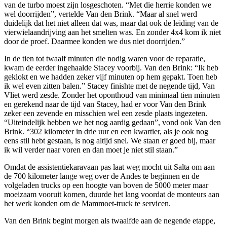
van de turbo moest zijn losgeschoten. “Met die herrie konden we
wel doorrijden”, vertelde Van den Brink. “Maar al snel werd
duidelijk dat het niet alleen dat was, maar dat ook de leiding van de
vierwielaandrijving aan het smelten was. En zonder 4x4 kom ik niet
door de proef. Daarmee konden we dus niet doorrijden.”
In de tien tot twaalf minuten die nodig waren voor de reparatie,
kwam de eerder ingehaalde Stacey voorbij. Van den Brink: “Ik heb
geklokt en we hadden zeker vijf minuten op hem gepakt. Toen heb
ik wel even zitten balen.” Stacey finishte met de negende tijd, Van
Vliet werd zesde. Zonder het oponthoud van minimaal tien minuten
en gerekend naar de tijd van Stacey, had er voor Van den Brink
zeker een zevende en misschien wel een zesde plaats ingezeten.
“Uiteindelijk hebben we het nog aardig gedaan”, vond ook Van den
Brink. “302 kilometer in drie uur en een kwartier, als je ook nog
eens stil hebt gestaan, is nog altijd snel. We staan er goed bij, maar
ik wil verder naar voren en dan moet je niet stil staan.”
Omdat de assistentiekaravaan pas laat weg mocht uit Salta om aan
de 700 kilometer lange weg over de Andes te beginnen en de
volgeladen trucks op een hoogte van boven de 5000 meter maar
moeizaam vooruit komen, duurde het lang voordat de monteurs aan
het werk konden om de Mammoet-truck te servicen.
Van den Brink begint morgen als twaalfde aan de negende etappe,