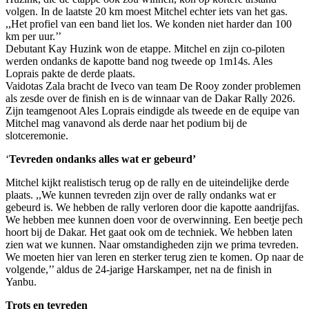
volgen. In de laatste 20 km moest Mitchel echter iets van het gas.
,,Het profiel van een band liet los. We konden niet harder dan 100
km per uur.’’
Debutant Kay Huzink won de etappe. Mitchel en zijn co-piloten
werden ondanks de kapotte band nog tweede op 1m14s. Ales
Loprais pakte de derde plaats.
Vaidotas Zala bracht de Iveco van team De Rooy zonder problemen
als zesde over de finish en is de winnaar van de Dakar Rally 2026.
Zijn teamgenoot Ales Loprais eindigde als tweede en de equipe van
Mitchel mag vanavond als derde naar het podium bij de
slotceremonie.
‘
Tevreden ondanks alles wat er gebeurd’
Mitchel kijkt realistisch terug op de rally en de uiteindelijke derde
plaats. ,,We kunnen tevreden zijn over de rally ondanks wat er
gebeurd is. We hebben de rally verloren door die kapotte aandrijfas.
We hebben mee kunnen doen voor de overwinning. Een beetje pech
hoort bij de Dakar. Het gaat ook om de techniek. We hebben laten
zien wat we kunnen. Naar omstandigheden zijn we prima tevreden.
We moeten hier van leren en sterker terug zien te komen. Op naar de
volgende,’’ aldus de 24-jarige Harskamper, net na de finish in
Yanbu.
Trots en tevreden