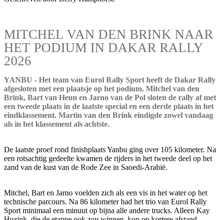
MITCHEL VAN DEN BRINK NAAR
HET PODIUM IN DAKAR RALLY
2026
YANBU - Het team van Eurol Rally Sport heeft de Dakar Rally
afgesloten met een plaatsje op het podium. Mitchel van den
Brink, Bart van Heun en Jarno van de Pol sloten de rally af met
een tweede plaats in de laatste special en een derde plaats in het
eindklassement. Martin van den Brink eindigde zowel vandaag
als in het klassement als achtste.
De laatste proef rond finishplaats Yanbu ging over 105 kilometer. Na
een rotsachtig gedeelte kwamen de rijders in het tweede deel op het
zand van de kust van de Rode Zee in Saoedi-Arabië.
Mitchel, Bart en Jarno voelden zich als een vis in het water op het
technische parcours. Na 86 kilometer had het trio van Eurol Rally
Sport minimaal een minuut op bijna alle andere trucks. Alleen Kay
Huzink, die de etappe ook zou winnen, kon op kortere afstand